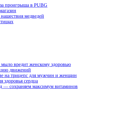
з-за проигрыша в PUBG
 магазин
 нашествия медведей
ытищах
у мыло вредит женскому здоровью
ацию движений
е на трицепс для мужчин и женщин
я здоровья сердца
вид — сохраняем максимум витаминов