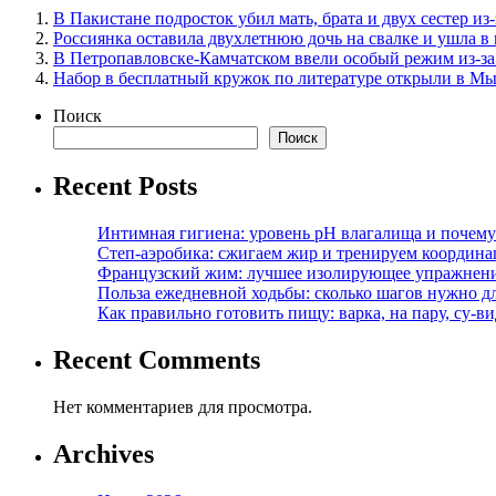
В Пакистане подросток убил мать, брата и двух сестер и
Россиянка оставила двухлетнюю дочь на свалке и ушла в
В Петропавловске-Камчатском ввели особый режим из-за
Набор в бесплатный кружок по литературе открыли в М
Поиск
Поиск
Recent Posts
Интимная гигиена: уровень pH влагалища и почем
Степ-аэробика: сжигаем жир и тренируем координ
Французский жим: лучшее изолирующее упражнени
Польза ежедневной ходьбы: сколько шагов нужно дл
Как правильно готовить пищу: варка, на пару, су-
Recent Comments
Нет комментариев для просмотра.
Archives