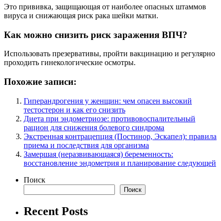
Это прививка, защищающая от наиболее опасных штаммов
вируса и снижающая риск рака шейки матки.
Как можно снизить риск заражения ВПЧ?
Использовать презервативы, пройти вакцинацию и регулярно
проходить гинекологические осмотры.
Похожие записи:
Гиперандрогения у женщин: чем опасен высокий
тестостерон и как его снизить
Диета при эндометриозе: противовоспалительный
рацион для снижения болевого синдрома
Экстренная контрацепция (Постинор, Эскапел): правила
приема и последствия для организма
Замершая (неразвивающаяся) беременность:
восстановление эндометрия и планирование следующей
Поиск
Поиск
Recent Posts