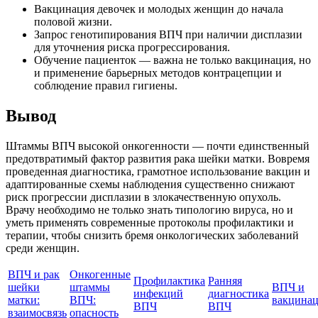
Вакцинация девочек и молодых женщин до начала
половой жизни.
Запрос генотипирования ВПЧ при наличии дисплазии
для уточнения риска прогрессирования.
Обучение пациенток — важна не только вакцинация, но
и применение барьерных методов контрацепции и
соблюдение правил гигиены.
Вывод
Штаммы ВПЧ высокой онкогенности — почти единственный
предотвратимый фактор развития рака шейки матки. Вовремя
проведенная диагностика, грамотное использование вакцин и
адаптированные схемы наблюдения существенно снижают
риск прогрессии дисплазии в злокачественную опухоль.
Врачу необходимо не только знать типологию вируса, но и
уметь применять современные протоколы профилактики и
терапии, чтобы снизить бремя онкологических заболеваний
среди женщин.
ВПЧ и рак
Онкогенные
Профилактика
Ранняя
шейки
штаммы
ВПЧ и
инфекций
диагностика
матки:
ВПЧ:
вакцина
ВПЧ
ВПЧ
взаимосвязь
опасность