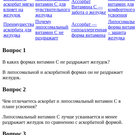
Ассорбат
аскорбат мягко
витамин С для
витамин для
Витамина С —
влияет на
чувствительного
комфортного
забота о желудке
желудок
желудка
усвоения
Почему
Липосомаль
Преимущества
Ассорбат —
липосомальный
форма витам
аскорбата для
гипоаллергенная
витамин С не
– защита
желудка
форма витамина
раздражает
желудка
Вопрос 1
В каких формах витамин С не раздражает желудок?
В липосомальной и аскорбатной формах он не раздражает
желудок.
Вопрос 2
Чем отличаетесь аскорбат и липосомальный витамин С в
плане усвоения?
Липосомальный витамин С лучше усваивается и менее
раздражает желудок по сравнению с аскорбатной формой.
Вопрос 3