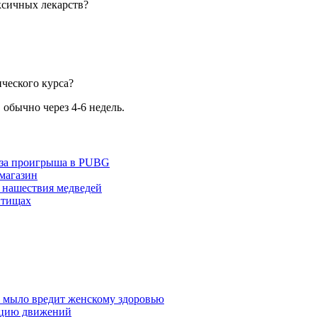
ксичных лекарств?
ческого курса?
обычно через 4-6 недель.
з-за проигрыша в PUBG
 магазин
 нашествия медведей
ытищах
у мыло вредит женскому здоровью
ацию движений