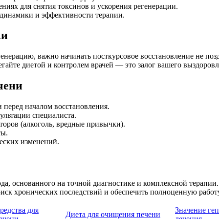
иях для снятия токсинов и ускорения регенерации.
динамики и эффективности терапии.
ки
нерацию, важно начинать посткурсовое восстановление не поздн
гайте диетой и контролем врачей — это залог вашего выздоровл
чени
 перед началом восстановления.
ультации специалиста.
оров (алкоголь, вредные привычки).
ты.
еских изменений.
да, основанного на точной диагностике и комплексной терапии
иск хронических последствий и обеспечить полноценную работу
редства для
Значение ге
Диета для очищения печени
ечени
лечения