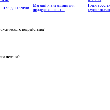
Магний и витамины для
План восста
питки для печени
поддержки печени
курса токси
оксического воздействия?
жки печени?