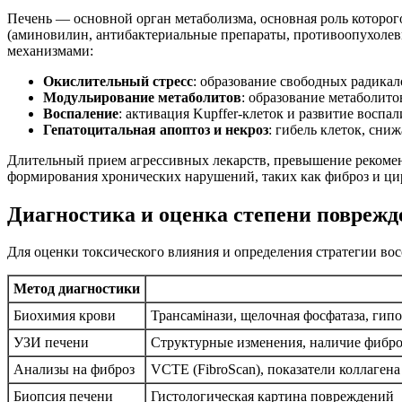
Печень — основной орган метаболизма, основная роль которо
(аминовилин, антибактериальные препараты, противоопухолевы
механизмами:
Окислительный стресс
: образование свободных радика
Модульирование метаболитов
: образование метаболито
Воспаление
: активация Kupffer-клеток и развитие воспа
Гепатоцитальная апоптоз и некроз
: гибель клеток, сни
Длительный прием агрессивных лекарств, превышение рекомен
формирования хронических нарушений, таких как фиброз и ци
Диагностика и оценка степени поврежд
Для оценки токсического влияния и определения стратегии во
Метод диагностики
Биохимия крови
Трансамінази, щелочная фосфатаза, ги
УЗИ печени
Структурные изменения, наличие фибро
Анализы на фиброз
VCTE (FibroScan), показатели коллагена
Биопсия печени
Гистологическая картина повреждений