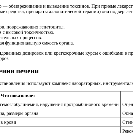
го — обезвреживание и выведение токсинов. При приеме лекарс
е средства, препараты аллопатической терапии) она подвергае
лов, повреждающих гепатоциты.
в с высокой токсичностью.
лительных процессов.
жая функциональную емкость органа.
дованных дозировок или краткосрочные курсы с ошибками в пр
рроз.
ения печени
сстановления используют комплекс лабораторных, инструментал
Что показывает
погемоглобулинемия, нарушения протромбинового времени
Оцен
за, размеры органа
Обна
 в крови
Степ
Реко