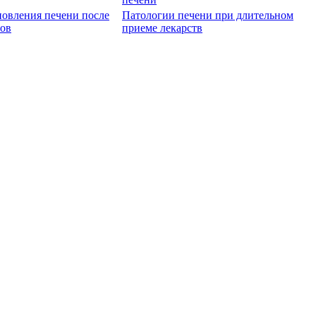
новления печени после
Патологии печени при длительном
нов
приеме лекарств