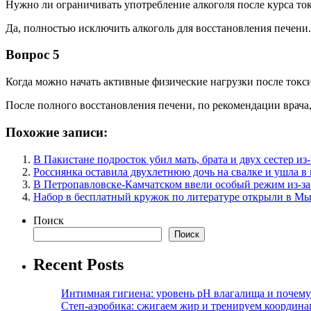
Нужно ли ограничивать употребление алкоголя после курса то
Да, полностью исключить алкоголь для восстановления печени.
Вопрос 5
Когда можно начать активные физические нагрузки после токси
После полного восстановления печени, по рекомендации врача, 
Похожие записи:
В Пакистане подросток убил мать, брата и двух сестер и
Россиянка оставила двухлетнюю дочь на свалке и ушла в
В Петропавловске-Камчатском ввели особый режим из-за
Набор в бесплатный кружок по литературе открыли в М
Поиск
Поиск
Recent Posts
Интимная гигиена: уровень pH влагалища и почем
Степ-аэробика: сжигаем жир и тренируем координ