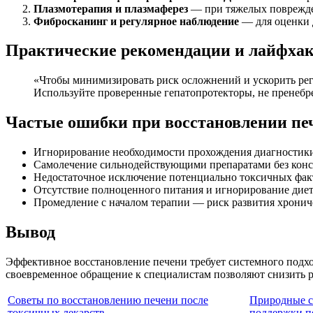
Плазмотерапия и плазмаферез
— при тяжелых поврежден
Фибросканинг и регулярное наблюдение
— для оценки 
Практические рекомендации и лайфха
«Чтобы минимизировать риск осложнений и ускорить реге
Используйте проверенные гепатопротекторы, не пренебре
Частые ошибки при восстановлении пе
Игнорирование необходимости прохождения диагностики
Самолечение сильнодействующими препаратами без конс
Недостаточное исключение потенциально токсичных факт
Отсутствие полноценного питания и игнорирование дие
Промедление с началом терапии — риск развития хронич
Вывод
Эффективное восстановление печени требует системного подхо
своевременное обращение к специалистам позволяют снизить р
Советы по восстановлению печени после
Природные с
токсичных лекарств
поддержки п