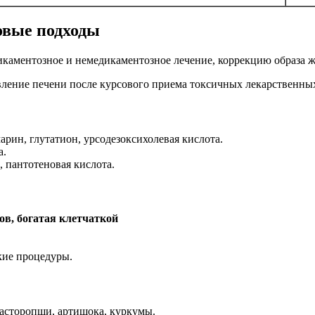
овые подходы
каментозное и немедикаментозное лечение, коррекцию образа ж
рин, глутатион, урсодезоксихолевая кислота.
а.
, пантотеновая кислота.
ов, богатая клетчаткой
кие процедуры.
асторопши, артишока, куркумы.