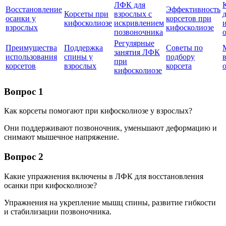
ЛФК для
Восстановление
Эффективность
Корсеты при
взрослых с
осанки у
корсетов при
кифосколиозе
искривлением
взрослых
кифосколиозе
позвоночника
Регулярные
Преимущества
Поддержка
Советы по
занятия ЛФК
использования
спины у
подбору
при
корсетов
взрослых
корсета
кифосколиозе
Вопрос 1
Как корсеты помогают при кифосколиозе у взрослых?
Они поддерживают позвоночник, уменьшают деформацию и
снимают мышечное напряжение.
Вопрос 2
Какие упражнения включены в ЛФК для восстановления
осанки при кифосколиозе?
Упражнения на укрепление мышц спины, развитие гибкости
и стабилизации позвоночника.