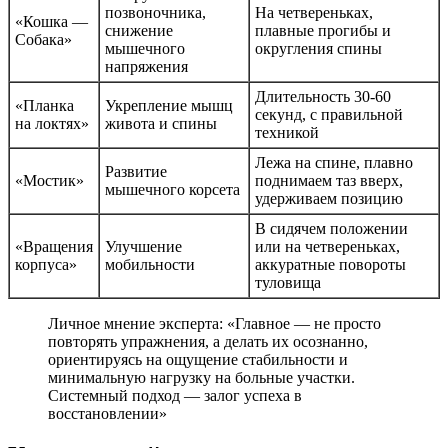
позвоночника,
На четвереньках,
«Кошка —
снижение
плавные прогибы и
Собака»
мышечного
округления спины
напряжения
Длительность 30-60
«Планка
Укрепление мышц
секунд, с правильной
на локтях»
живота и спины
техникой
Лежа на спине, плавно
Развитие
«Мостик»
поднимаем таз вверх,
мышечного корсета
удерживаем позицию
В сидячем положении
«Вращения
Улучшение
или на четвереньках,
корпуса»
мобильности
аккуратные повороты
туловища
Личное мнение эксперта: «Главное — не просто
повторять упражнения, а делать их осознанно,
ориентируясь на ощущение стабильности и
минимальную нагрузку на больные участки.
Системный подход — залог успеха в
восстановлении»