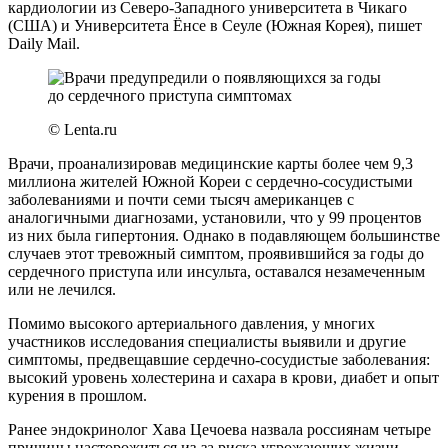
кардиологии из Северо-Западного университета в Чикаго
(США) и Университета Ёнсе в Сеуле (Южная Корея), пишет
Daily Mail.
© Lenta.ru
Врачи, проанализировав медицинские карты более чем 9,3
миллиона жителей Южной Кореи с сердечно-сосудистыми
заболеваниями и почти семи тысяч американцев с
аналогичными диагнозами, установили, что у 99 процентов
из них была гипертония. Однако в подавляющем большинстве
случаев этот тревожный симптом, проявившийся за годы до
сердечного приступа или инсульта, оставался незамеченным
или не лечился.
Помимо высокого артериального давления, у многих
участников исследования специалисты выявили и другие
симптомы, предвещавшие сердечно-сосудистые заболевания:
высокий уровень холестерина и сахара в крови, диабет и опыт
курения в прошлом.
Ранее эндокринолог Хава Цечоева назвала россиянам четыре
причины насторожиться из-за риска угрожающих жизни