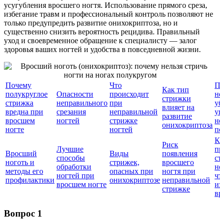
усугубления вросшего ногтя. Использование прямого среза,
избегание травм и профессиональный контроль позволяют не
только предупредить развитие онихокриптоза, но и
существенно снизить вероятность рецидива. Правильный
уход и своевременное обращение к специалисту — залог
здоровья ваших ногтей и удобства в повседневной жизни.
Почему
Что
П
Как тип
полукруглое
Опасности
происходит
н
стрижки
стрижка
неправильного
при
у
влияет на
вредна при
срезания
неправильной
у
развитие
вросшем
ногтей
стрижке
н
онихокриптоза
ногте
ногтей
п
К
Риск
Лучшие
п
Вросший
Виды
появления
способы
с
ноготь и
стрижек,
вросшего
обработки
н
методы его
опасных при
ногтя при
ногтей при
ч
профилактики
онихокриптозе
неправильной
вросшем ногте
и
стрижке
в
Вопрос 1