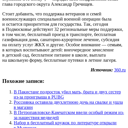
глава городского округа Александр Гречищев.
Стоит добавить, что поддержка ветеранов и семей
военнослужащих специальной военной операции была
и остается приоритетом для государства. Так, сегодня
в Подмосковье действуют 32 региональные меры поддержки,
в том числе, бесплатный проезд в транспорте, бесплатная
газификация дома, санаторно-курортное лечение, субсидия
на оплату услуг ЖКХ и другие. Особое внимание — семьям,
в которых воспитывают детей: внеочередное зачисление
в детский сад, бесплатное питание в школе, выплата
на школьную форму, бесплатные путевки в летние лагеря.
Источник:
360.ru
Похожие записи:
В Пакистане подросток убил мать, брата и двух сестер
из-за проигрыша в PUBG
Россиянка оставила двухлетнюю дочь на свалке и ушла
в магазин
В Петропавловске-Камчатском ввели особый режим из-
за нашествия медведей
Набор в бесплатный кружок по литературе открыли
в Мытищах