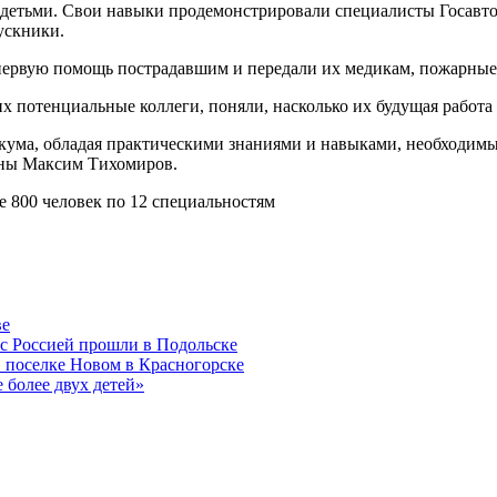
мя детьми. Свои навыки продемонстрировали специалисты Госа
ускники.
 первую помощь пострадавшим и передали их медикам, пожарны
 потенциальные коллеги, поняли, насколько их будущая работа 
ума, обладая практическими знаниями и навыками, необходимым
бны Максим Тихомиров.
е 800 человек по 12 специальностям
ве
с Россией прошли в Подольске
 поселке Новом в Красногорске
 более двух детей»