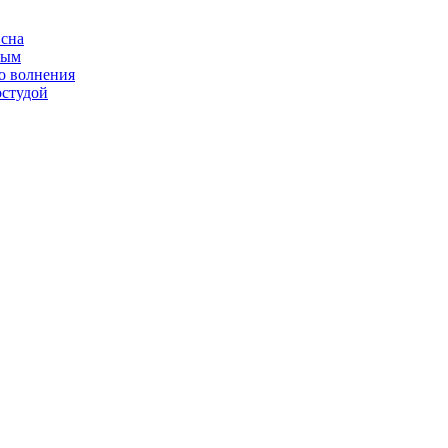
 сна
ным
о волнения
остудой