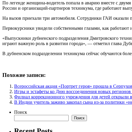
По легенде женщина-водитель попала в аварию вместе с дву
России и организаций-партнеров техникума, где работают вып
На вызов приехали три автомобиля. Сотрудники ГАИ оказали
Первокурсники увидели собственными глазами, как работают их
«Выпускники дубненского подразделения Дмитровского техник
играют важную роль в развитии города», — отметил глава Ду
В дубненском подразделении техникума сейчас обучаются боле
Похожие записи:
Всероссийская акция «Портрет героя» прошла в Серпухо
Игры и эстафеты ко Дню воссоединения новых регионов 
Филиал коррекционного учреждения для детей открыли в
В Индии учитель заживо закопал сына из-за политики «не
Поиск
Поиск
Recent Posts