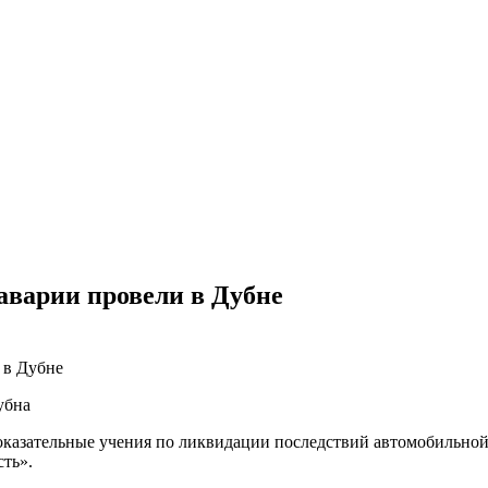
аварии провели в Дубне
убна
показательные учения по ликвидации последствий автомобильно
ть».