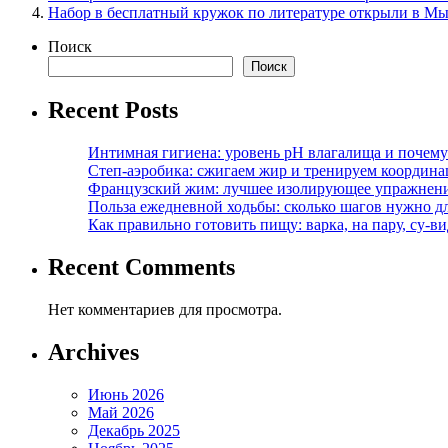
Набор в бесплатный кружок по литературе открыли в М
Поиск
Поиск
Recent Posts
Интимная гигиена: уровень pH влагалища и почем
Степ-аэробика: сжигаем жир и тренируем координ
Французский жим: лучшее изолирующее упражнени
Польза ежедневной ходьбы: сколько шагов нужно дл
Как правильно готовить пищу: варка, на пару, су-
Recent Comments
Нет комментариев для просмотра.
Archives
Июнь 2026
Май 2026
Декабрь 2025