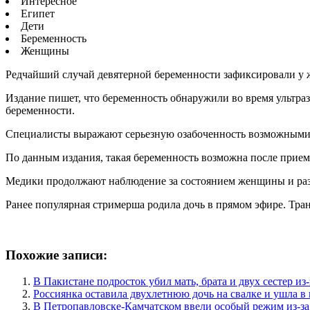
Интересное
Египет
Дети
Беременность
Женщины
Редчайший случай девятерной беременности зафиксировали у 
Издание пишет, что беременность обнаружили во время ультр
беременности.
Специалисты выражают серьезную озабоченность возможными ри
По данным издания, такая беременность возможна после прие
Медики продолжают наблюдение за состоянием женщины и разв
Ранее популярная стримерша родила дочь в прямом эфире. Тран
Похожие записи:
В Пакистане подросток убил мать, брата и двух сестер и
Россиянка оставила двухлетнюю дочь на свалке и ушла в
В Петропавловске-Камчатском ввели особый режим из-за