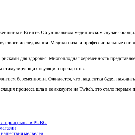
женщины в Египте. Об уникальном медицинском случае сообщила
азвукового исследования. Медики начали профессиональные спо
сками для здоровья. Многоплодная беременность представляет 
ма стимулирующих овуляцию препаратов.
итием беременности. Ожидается, что пациентка будет находит
сляция процесса шла в ее аккаунте на Twitch, это стало первым
з-за проигрыша в PUBG
 магазин
 нашествия медведей