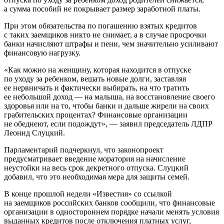
а сумма пособий не покрывает размер заработной платы.
При этом обязательства по погашению взятых кредитов
с таких заемщиков никто не снимает, а в случае просрочки
банки начисляют штрафы и пени, чем значительно усиливают
финансовую нагрузку.
«Как можно на женщину, которая находится в отпуске
по уходу за ребенком, вешать новые долги, заставляя
ее нервничать и фактически выбирать, на что тратить
ее небольшой доход — на малыша, на восстановление своего
здоровья или на то, чтобы банки и дальше жирели на своих
грабительских процентах? Финансовые организации
не обеднеют, если подождут», — заявил председатель ЛДПР
Леонид Слуцкий.
Парламентарий подчеркнул, что законопроект
предусматривает введение моратория на начисление
неустойки на весь срок декретного отпуска. Слуцкий
добавил, что это необходимая мера для защиты семей.
В конце прошлой недели «Известия» со ссылкой
на заемщиков российских банков сообщили, что финансовые
организации в одностороннем порядке начали менять условия
выданных кредитов после отключения платных услуг,