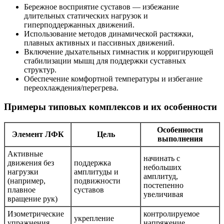
Бережное восприятие суставов — избежание
длительных статических нагрузок и
гиперподдержанных движений.
Использование методов динамической растяжки,
плавных активных и пассивных движений.
Включение дыхательных гимнастик и корригирующей
стабилизации мышц для поддержки суставных
структур.
Обеспечение комфортной температуры и избегание
переохлаждения/перегрева.
Примеры типовых комплексов и их особенности
Особенности
Элемент ЛФК
Цель
выполнения
Активные
начинать с
движения без
поддержка
небольших
нагрузки
амплитуды и
амплитуд,
(например,
подвижности
постепенно
плавное
суставов
увеличивая
вращение рук)
Изометрические
контролируемое
укрепление
упражнения
напряжение,