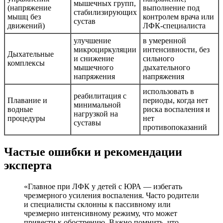
мышечных групп,
(напряжение
выполнение под
стабилизирующих
мышц без
контролем врача или
сустав
движений)
ЛФК-специалиста
улучшение
в умеренной
микроциркуляции
интенсивности, без
Дыхательные
и снижение
сильного
комплексы
мышечного
дыхательного
напряжения
напряжения
использовать в
реабилитация с
Плавание и
периоды, когда нет
минимальной
водные
риска воспаления и
нагрузкой на
процедуры
нет
суставы
противопоказаний
Частые ошибки и рекомендации
эксперта
«Главное при ЛФК у детей с ЮРА — избегать
чрезмерного усиления воспаления. Часто родители
и специалисты склонны к пассивному или
чрезмерно интенсивному режиму, что может
привести к обострению. Важно помнить, что