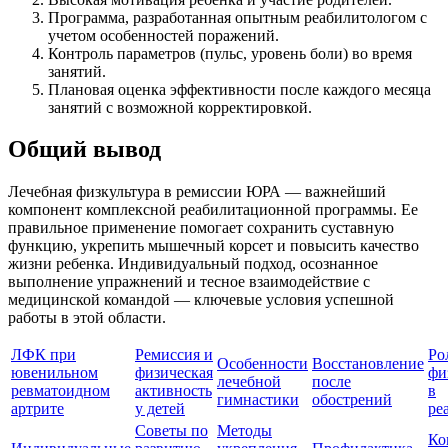
Программа, разработанная опытным реабилитологом с
учетом особенностей поражений.
Контроль параметров (пульс, уровень боли) во время
занятий.
Плановая оценка эффективности после каждого месяца
занятий с возможной корректировкой.
Общий вывод
Лечебная физкультура в ремиссии ЮРА — важнейший
компонент комплексной реабилитационной программы. Ее
правильное применение помогает сохранить суставную
функцию, укрепить мышечный корсет и повысить качество
жизни ребенка. Индивидуальный подход, осознанное
выполнение упражнений и тесное взаимодействие с
медицинской командой — ключевые условия успешной
работы в этой области.
ЛФК при
Ремиссия и
Ро
Особенности
Восстановление
ювенильном
физическая
фи
лечебной
после
ревматоидном
активность
в
гимнастики
обострений
артрите
у детей
ре
Советы по
Методы
Ко