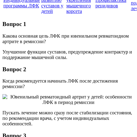
Индивидуальные
развитию
укрепления
Профилактика
по
программы ЛФК
суставов у
мышечного
рецидивов
ле
детей
корсета
Вопрос 1
Какова основная цель ЛФК при ювенильном ревматоидном
артрите в ремиссии?
Улучшение функции суставов, предупреждение контрактур и
поддержание мышечной силы.
Вопрос 2
Когда рекомендуется начинать ЛФК после достижения
ремиссии?
Пускать лечение можно сразу после стабилизации состояния,
по рекомендации врача, с учетом индивидуальных
особенностей.
Вопрос 3