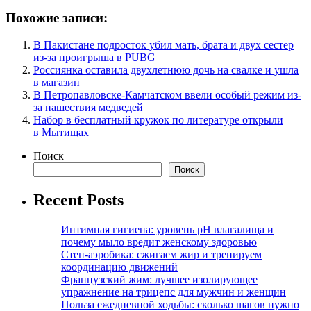
Похожие записи:
В Пакистане подросток убил мать, брата и двух сестер
из-за проигрыша в PUBG
Россиянка оставила двухлетнюю дочь на свалке и ушла
в магазин
В Петропавловске-Камчатском ввели особый режим из-
за нашествия медведей
Набор в бесплатный кружок по литературе открыли
в Мытищах
Поиск
Поиск
Recent Posts
Интимная гигиена: уровень pH влагалища и
почему мыло вредит женскому здоровью
Степ-аэробика: сжигаем жир и тренируем
координацию движений
Французский жим: лучшее изолирующее
упражнение на трицепс для мужчин и женщин
Польза ежедневной ходьбы: сколько шагов нужно