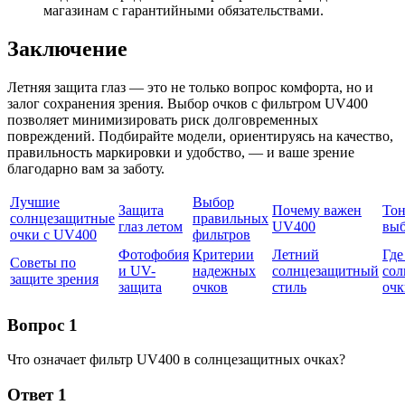
магазинам с гарантийными обязательствами.
Заключение
Летняя защита глаз — это не только вопрос комфорта, но и
залог сохранения зрения. Выбор очков с фильтром UV400
позволяет минимизировать риск долговременных
повреждений. Подбирайте модели, ориентируясь на качество,
правильность маркировки и удобство, — и ваше зрение
благодарно вам за заботу.
Лучшие
Выбор
Защита
Почему важен
Тон
солнцезащитные
правильных
глаз летом
UV400
выб
очки с UV400
фильтров
Фотофобия
Критерии
Летний
Где
Советы по
и UV-
надежных
солнцезащитный
сол
защите зрения
защита
очков
стиль
очк
Вопрос 1
Что означает фильтр UV400 в солнцезащитных очках?
Ответ 1