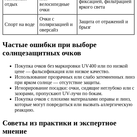
фиксацией, фильтрацией
отдых
велосипедные
яркого света
очки
Очки с
Защита от отражений и
Спорт на воде
поляризацией и
брызг
оверсайз
Частые ошибки при выборе
солнцезащитных очков
Покупка очков без маркировки UV400 или по низкой
цене — фальсификация или низкое качество.
Использование прозрачных или слабо затемненных линз
при ярком солнце — отсутствие защиты.
Игнорирование посадки: очки, сидящие неглубоко или с
зазорами, пропускают UV-лучи по бокам.
Покупка очков с плохими материалами оправы и линз,
которые могут повредиться или вызвать аллергическую
реакцию.
Советы из практики и экспертное
мнение