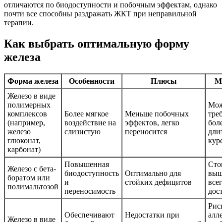
отличаются по биодоступности и побочным эффектам, однако
почти все способны раздражать ЖКТ при неправильной
терапии.
Как выбрать оптимальную форму
железа
Форма железа
Особенности
Плюсы
М
Железо в виде
полимерных
Мо
комплексов
Более мягкое
Меньше побочных
тре
(например,
воздействие на
эффектов, легко
бол
железо
слизистую
переносится
дли
глюконат,
кур
карбонат)
Повышенная
Сто
Железо с бета-
биодоступность
Оптимально для
выш
боратом или
и
стойких дефицитов
все
полимальтозой
переносимость
дос
Рис
Обеспечивают
Недостатки при
алл
Железо в виде