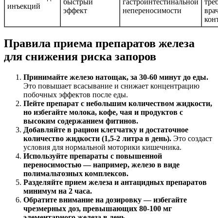
быстрый
гастроинтестинальной
тре
инъекций
эффект
непереносимости
вра
кон
Правила приема препаратов железа
для снижения риска запоров
Принимайте железо натощак, за 30-60 минут до еды.
Это повышает всасывание и снижает концентрацию
побочных эффектов после еды.
Пейте препарат с небольшим количеством жидкости,
но избегайте молока, кофе, чая и продуктов с
высоким содержанием фитинов.
Добавляйте в рацион клетчатку и достаточное
количество жидкости (1,5-2 литра в день).
Это создаст
условия для нормальной моторики кишечника.
Используйте препараты с повышенной
переносимостью — например, железо в виде
полимальтозных комплексов.
Разделяйте прием железа и антацидных препаратов
минимум на 2 часа.
Обратите внимание на дозировку — избегайте
чрезмерных доз, превышающих 80-100 мг
элементарного железа в день.