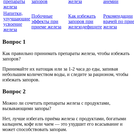
препараты
запоров
железа
анемии
железа
Напитки,
Побочные
Как избежать
Рекомендации
улучшающие
эффекты при
запоров при
врачей по при
усвоение
приеме железа
железодефиците
железа
железа
Вопрос 1
Как правильно принимать препараты железа, чтобы избежать
запоров?
Принимайте их натощак или за 1-2 часа до еды, запивая
небольшим количеством воды, и следите за рационом, чтобы
избежать запоров.
Вопрос 2
Можно ли сочетать препараты железа с продуктами,
вызывающими запоры?
Нет, лучше избегать приёма железа с продуктами, богатыми
кальцием, кофе или чаем — это ухудшит его всасывание и
может способствовать запорам.