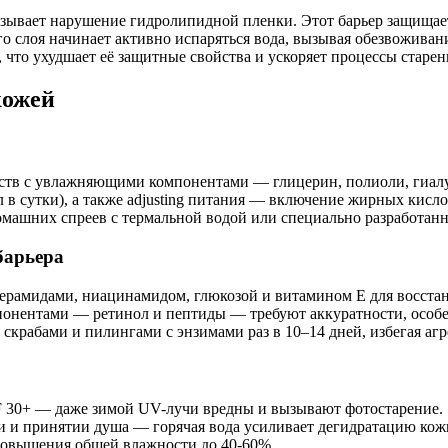
зывает нарушение гидролипидной пленки. Этот барьер защищает
его слоя начинает активно испаряться вода, вызывая обезвожива
что ухудшает её защитные свойства и ускоряет процессы старен
кожей
ств с увлажняющими компонентами — глицерин, полиоли, гиалу
 в сутки), а также adjusting питания — включение жирных кисл
ашних спреев с термальной водой или специально разработанн
барьера
ерамидами, ниацинамидом, глюкозой и витамином Е для восстан
онентами — ретинол и пептиды — требуют аккуратности, особен
крабами и пилингами с энзимами раз в 10–14 дней, избегая аг
F 30+ — даже зимой UV-лучи вредны и вызывают фотостарение.
 и принятии душа — горячая вода усиливает дегидратацию кож
повышения общей влажности до 40-60%.