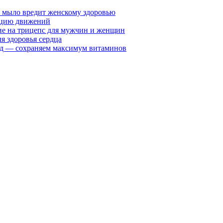
у мыло вредит женскому здоровью
ацию движений
е на трицепс для мужчин и женщин
я здоровья сердца
вид — сохраняем максимум витаминов