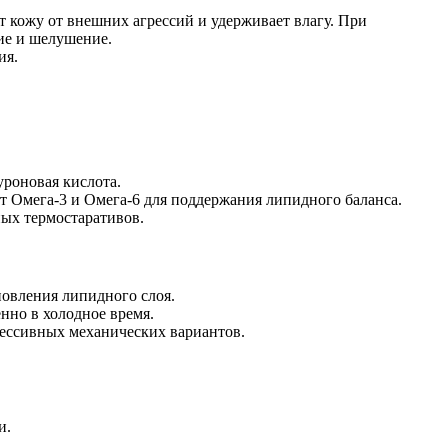
 кожу от внешних агрессий и удерживает влагу. При
ние и шелушение.
ия.
роновая кислота.
от Омега-3 и Омега-6 для поддержания липидного баланса.
ых термостаративов.
овления липидного слоя.
но в холодное время.
рессивных механических вариантов.
и.