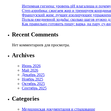
Интимная гигиена: уровень pH влагалища и почем
Степ-аэробика: сжигаем жир и тренируем координ
Французский жим: лучшее изолирующее упражнени
Польза ежедневной ходьбы: сколько шагов нужно дл
Как правильно готовить пищу: варка, на пару, су-
Recent Comments
Нет комментариев для просмотра.
Archives
Июнь 2026
Май 2026
Декабрь 2025
Ноябрь 2025
Октябрь 2025
Сентябрь 2025
Categories
Медицинская документация и страхование