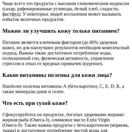
Чаще всего это продукты с высоким гликемическим индексом
(сахар, рафинированные углеводы, белый хлеб, сладости,
фастфуд). У некоторых людей воспаления может вызывать
избыток молочных продуктов.
Можно ли улучшить кожу только питанием?
Питание является ключевым фактором (до 80% здоровья
кожи), но для наилучших результатов необходим комплексный
подход. Важны также достаточное потребление воды,
полноценный сон, физическая активность, управление
стрессом и отказ от вредных привычек (курение).
Какие витамины полезны для кожи лица?
Наиболее полезны витамины А (бета-каротин), С, Е, D, К, а
также минералы цинк и селен.
Что есть при сухой коже?
Сфокусируйтесь на продуктах, богатых здоровыми жирами:
жирная рыба (Омега-3), оливковое масло Extra Virgin
(Омега-9). Также важны продукты с бета-каротином (морковь,
тыква) и достаточное потребление чистой воды для