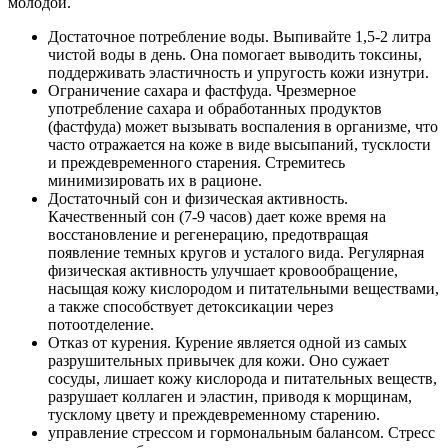
молодой.
Достаточное потребление воды. Выпивайте 1,5-2 литра
чистой воды в день. Она помогает выводить токсины,
поддерживать эластичность и упругость кожи изнутри.
Ограничение сахара и фастфуда. Чрезмерное
употребление сахара и обработанных продуктов
(фастфуда) может вызывать воспаления в организме, что
часто отражается на коже в виде высыпаний, тусклости
и преждевременного старения. Стремитесь
минимизировать их в рационе.
Достаточный сон и физическая активность.
Качественный сон (7-9 часов) дает коже время на
восстановление и регенерацию, предотвращая
появление темных кругов и усталого вида. Регулярная
физическая активность улучшает кровообращение,
насыщая кожу кислородом и питательными веществами,
а также способствует детоксикации через
потоотделение.
Отказ от курения. Курение является одной из самых
разрушительных привычек для кожи. Оно сужает
сосуды, лишает кожу кислорода и питательных веществ,
разрушает коллаген и эластин, приводя к морщинам,
тусклому цвету и преждевременному старению.
управление стрессом и гормональным балансом. Стресс