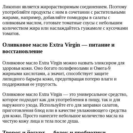
Ликопин является жирорастворимым соединением. Поэтому
употребляйте продукты с ним в сочетании с растительными
жирами, например, добавляйте помидоры в салаты с
оливковым маслом, готовьте томатные соусы с небольшим
количеством жира или наслаждайтесь гуакамоле с кусочками
томатов.
Оливковое масло Extra Virgin — питание и
восстановление
Оливковое масло Extra Virgin можно назвать эликсиром для
здоровья кожи. Оно богато полифенолами и Омега-9
жирными кислотами, а значит, способствует защите
липидного барьера кожи, предотвращая потерю влаги и
поддерживая ее упругость.
Оливковое масло Extra Virgin — это универсальное средство,
которое подходит как для употребления в пищу, так и для
наружного ухода. Используйте его для заправки салатов,
приготовления блюд или в качестве увлажняющего средства
для кожи. Просто нанесите небольшое количество масла на
чистую кожу лица и тела после душа.
Творог и йогурт — белок и пробиотики