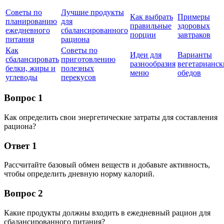
Советы по
Лучшие продукты
Как выбрать
Примеры
планированию
для
правильные
здоровых
ежедневного
сбалансированного
порции
завтраков
питания
рациона
Как
Советы по
Идеи для
Варианты
сбалансировать
приготовлению
разнообразия
вегетарианск
белки, жиры и
полезных
меню
обедов
углеводы
перекусов
Вопрос 1
Как определить свои энергетические затраты для составления
рациона?
Ответ 1
Рассчитайте базовый обмен веществ и добавьте активность,
чтобы определить дневную норму калорий.
Вопрос 2
Какие продукты должны входить в ежедневный рацион для
сбалансированного питания?