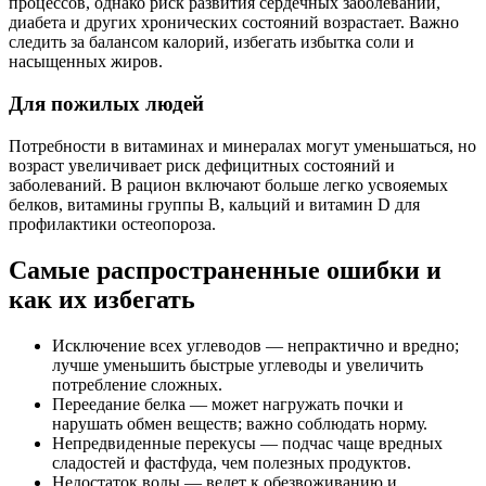
процессов, однако риск развития сердечных заболеваний,
диабета и других хронических состояний возрастает. Важно
следить за балансом калорий, избегать избытка соли и
насыщенных жиров.
Для пожилых людей
Потребности в витаминах и минералах могут уменьшаться, но
возраст увеличивает риск дефицитных состояний и
заболеваний. В рацион включают больше легко усвояемых
белков, витамины группы В, кальций и витамин D для
профилактики остеопороза.
Самые распространенные ошибки и
как их избегать
Исключение всех углеводов — непрактично и вредно;
лучше уменьшить быстрые углеводы и увеличить
потребление сложных.
Переедание белка — может нагружать почки и
нарушать обмен веществ; важно соблюдать норму.
Непредвиденные перекусы — подчас чаще вредных
сладостей и фастфуда, чем полезных продуктов.
Недостаток воды — ведет к обезвоживанию и