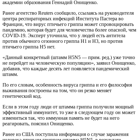
академии образования Геннадий Онищенко.
Ранее агентство Reuters сообщило, ссылаясь на руководителя
центра респираторных инфекций Института Пастера во
Франции, что вирус птичьего гриппа может спровоцировать
пандемию, которая будет для человечества более опасной, чем
COVID-19. Эксперт уточнила, что у людей есть антитела
против обычного сезонного гриппа H1 и H3, но против
птичьего гриппа H5 нет.
«Данный конкретный (штамм H5N5 — прим. ред.) уже точно
не перейдет на человеческую популяцию», заявил Онищенко,
добавив, что каждые десять лет появляется пандемический
штамм.
По его словам, особенность вируса гриппа и его философия
выживания построены на том, что он резко меняет
генетический код.
Если в этом году люди от штамма гриппа получили мощный
эффективный иммунитет, то уже в следующем году он может
измениться так, что иммунная память не будет на него
реагировать, пояснил Онищенко.
Ранее из США поступила информация о случае заражения
человека птичьим гриппом штамма H5N5, в результате