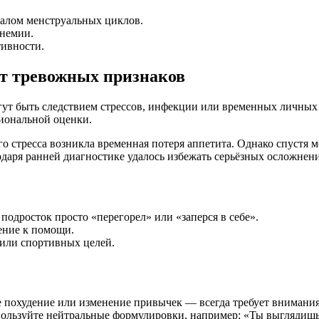
чалом менструальных циклов.
анемии.
тивности.
от тревожных признаков
гут быть следствием стрессов, инфекции или временных личных
сиональной оценки.
о стресса возникла временная потеря аппетита. Однако спустя 
одаря ранней диагностике удалось избежать серьёзных осложнен
подросток просто «перегорел» или «заперся в себе».
ение к помощи.
 или спортивных целей.
 похудение или изменение привычек — всегда требует внимания
пользуйте нейтральные формулировки, например: «Ты выглядишь