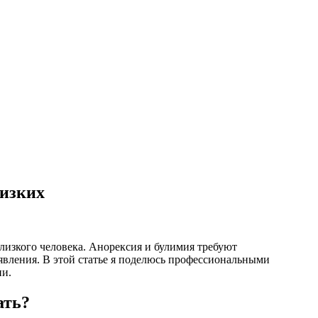
лизких
изкого человека. Анорексия и булимия требуют
явления. В этой статье я поделюсь профессиональными
ии.
ать?