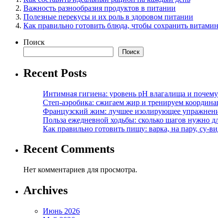
Важность разнообразия продуктов в питании
Полезные перекусы и их роль в здоровом питании
Как правильно готовить блюда, чтобы сохранить витами
Поиск
Поиск
Recent Posts
Интимная гигиена: уровень pH влагалища и почем
Степ-аэробика: сжигаем жир и тренируем координ
Французский жим: лучшее изолирующее упражнени
Польза ежедневной ходьбы: сколько шагов нужно дл
Как правильно готовить пищу: варка, на пару, су-
Recent Comments
Нет комментариев для просмотра.
Archives
Июнь 2026