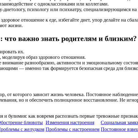
 взаимодействие с одноклассниками или коллегами.
у-диетологу, психологу или психиатру, специализирующимся на
доровое отношение к еде, избегайте диет, упор делайте на сба
ают жизни.
 что важно знать родителям и близким?
ировать их.
 моделируя образ здорового отношения.
те внимание разнообразию, активности и эмоциональному состо
вающими — именно так формируется безопасная среда для близко
р, от которого зависит жизнь человека. Постоянное наблюдени
левания, но и обеспечить полноценное восстановление. Не игнор
бострение блювоты
Изменения настроения
Социальная замк
роблемы с желудком
Проблемы с настроением
Постоянное взве