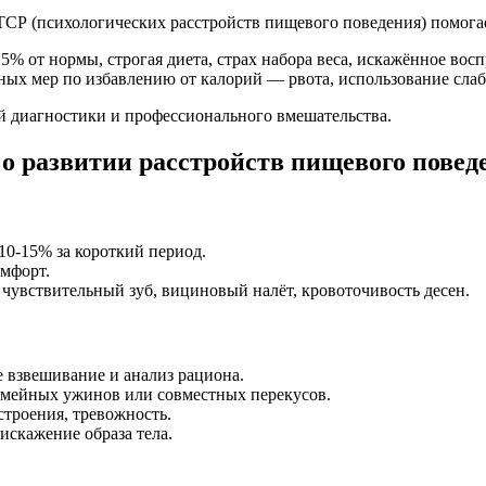
СР (психологических расстройств пищевого поведения) помогае
15% от нормы, строгая диета, страх набора веса, искажённое восп
ных мер по избавлению от калорий — рвота, использование слаб
ой диагностики и профессионального вмешательства.
о развитии расстройств пищевого повед
10-15% за короткий период.
омфорт.
 чувствительный зуб, вициновый налёт, кровоточивость десен.
е взвешивание и анализ рациона.
семейных ужинов или совместных перекусов.
строения, тревожность.
искажение образа тела.