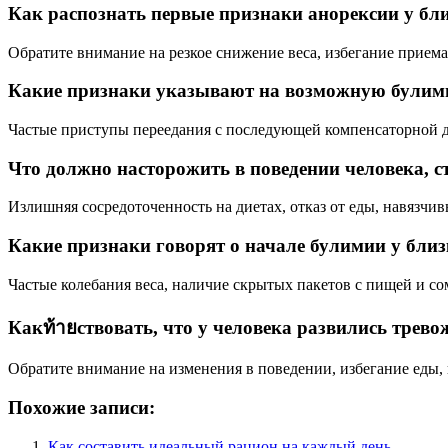
Как распознать первые признаки анорексии у бл
Обратите внимание на резкое снижение веса, избегание приема
Какие признаки указывают на возможную булим
Частые приступы переедания с последующей компенсаторной д
Что должно насторожить в поведении человека, 
Излишняя сосредоточенность на диетах, отказ от еды, навязчи
Какие признаки говорят о начале булимии у бли
Частые колебания веса, наличие скрытых пакетов с пищей и с
Какท้ายствовать, что у человека развились трев
Обратите внимание на изменения в поведении, избегание еды,
Похожие записи:
Как составить идеальный рацион на каждый день