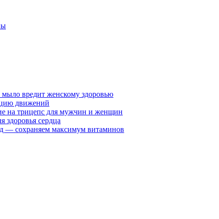
ны
у мыло вредит женскому здоровью
ацию движений
е на трицепс для мужчин и женщин
я здоровья сердца
вид — сохраняем максимум витаминов