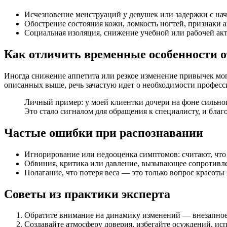
Исчезновение менструаций у девушек или задержки с на
Обострение состояния кожи, ломкость ногтей, признаки 
Социальная изоляция, снижение учебной или рабочей ак
Как отличить временные особенности 
Иногда снижение аппетита или резкое изменение привычек мо
описанных выше, речь зачастую идет о необходимости профес
Личный пример: у моей клиентки дочери на фоне сильног
Это стало сигналом для обращения к специалисту, и благ
Частые ошибки при распознавании
Игнорирование или недооценка симптомов: считают, что 
Обвиния, критика или давление, вызывающее сопротивл
Полагание, что потеря веса — это только вопрос красоты
Советы из практики эксперта
Обратите внимание на динамику изменений — внезапное
Создавайте атмосферу доверия, избегайте осуждений, ис