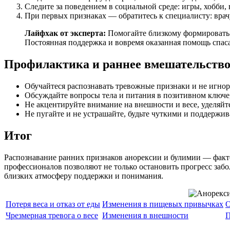
Следите за поведением в социальной среде: игры, хобби,
При первых признаках — обратитесь к специалисту: врач
Лайфхак от эксперта:
Помогайте близкому формировать з
Постоянная поддержка и вовремя оказанная помощь спас
Профилактика и раннее вмешательство:
Обучайтеся распознавать тревожные признаки и не игнор
Обсуждайте вопросы тела и питания в позитивном ключе,
Не акцентируйте внимание на внешности и весе, уделяй
Не пугайте и не устрашайте, будьте чуткими и поддержи
Итог
Распознавание ранних признаков анорексии и булимии — факто
профессионалов позволяют не только остановить прогресс забо
близких атмосферу поддержки и понимания.
Потеря веса и отказ от еды
Изменения в пищевых привычках
О
Чрезмерная тревога о весе
Изменения в внешности
П