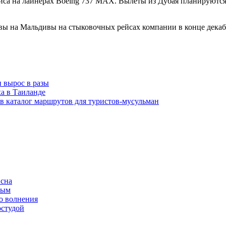
ейса на лайнерах Boeing 737 MAX. Вылеты из Дубая планируются
ы на Мальдивы на стыковочных рейсах компании в конце декабря
 вырос в разы
ха в Таиланде
 в каталог маршрутов для туристов-мусульман
 сна
ным
о волнения
остудой