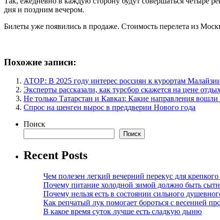
Так, ежедневно в каждую сторону будут совершаться четыре р
дня и поздним вечером.
Билеты уже появились в продаже. Стоимость перелета из Москв
Похожие записи:
АТОР: В 2025 году интерес россиян к курортам Малайзии
Эксперты рассказали, как турсбор скажется на цене отды
Не только Татарстан и Кавказ: Какие направления вошли
Спрос на шенген вырос в преддверии Нового года
Поиск
Поиск
Recent Posts
Чем полезен легкий вечерний перекус для крепкого
Почему питание холодной зимой должно быть сыт
Почему нельзя есть в состоянии сильного душевног
Как репчатый лук помогает бороться с весенней пр
В какое время суток лучше есть сладкую дыню