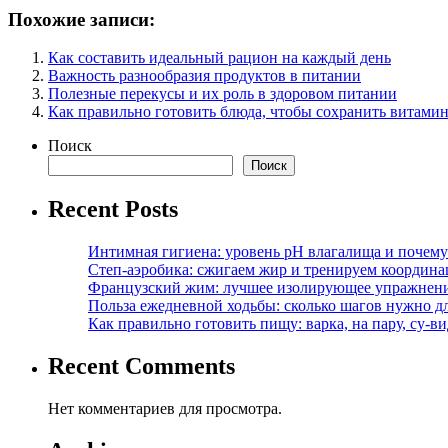
Похожие записи:
Как составить идеальный рацион на каждый день
Важность разнообразия продуктов в питании
Полезные перекусы и их роль в здоровом питании
Как правильно готовить блюда, чтобы сохранить витами
Поиск
Поиск
Recent Posts
Интимная гигиена: уровень pH влагалища и почем
Степ-аэробика: сжигаем жир и тренируем координ
Французский жим: лучшее изолирующее упражнени
Польза ежедневной ходьбы: сколько шагов нужно дл
Как правильно готовить пищу: варка, на пару, су-
Recent Comments
Нет комментариев для просмотра.