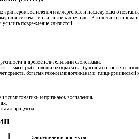
х триггеров воспаления и аллергенов, и последующего поэтапно
нной системы и слизистой кишечника. В отличие от стандартн
и усилить повреждение слизистой.
ергенности и провоспалительными свойствами.
ов – мясо, рыба, овощи без крахмала, бульоны на костях и искл
чет средств, богатых глюкозаминогликанами, глицирризиновой 
ния симптоматики и признаков воспаления.
ия.
ентами продукты.
АИП
Запрещённые продукты