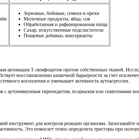
Зерновые, бобовые, семена и орехи
аби
Молочные продукты, яйца, соя
Обработанная и рафинированная пища
Сахар, искусственные подсластители
Пищевые добавки, консерванты
мая активация Т-лимфоцитов против собственных тканей. Иссл
твует восстановлению кишечной барьерности за счет исключен
стемного воспаления и уменьшает активность аутоагрессии.
ов с аутоиммунным тиреоидитом, псориазом или симптомами вос
й инструмент для контроля реакции организма. Записывайте не
активность. Это помогает точно определить триггеры при поэта