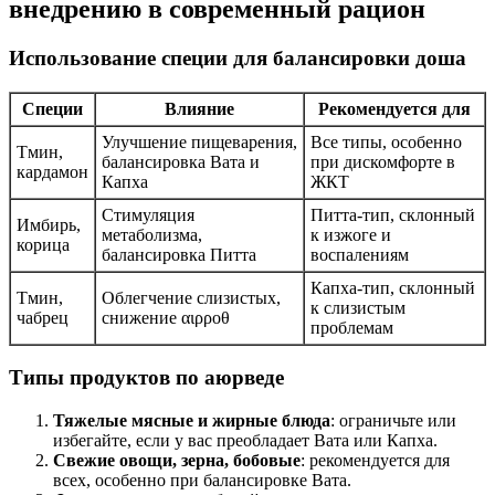
внедрению в современный рацион
Использование специи для балансировки доша
Специи
Влияние
Рекомендуется для
Улучшение пищеварения,
Все типы, особенно
Тмин,
балансировка Вата и
при дискомфорте в
кардамон
Капха
ЖКТ
Стимуляция
Питта-тип, склонный
Имбирь,
метаболизма,
к изжоге и
корица
балансировка Питта
воспалениям
Капха-тип, склонный
Тмин,
Облегчение слизистых,
к слизистым
чабрец
снижение αιρροθ
проблемам
Типы продуктов по аюрведе
Тяжелые мясные и жирные блюда
: ограничьте или
избегайте, если у вас преобладает Вата или Капха.
Свежие овощи, зерна, бобовые
: рекомендуется для
всех, особенно при балансировке Вата.