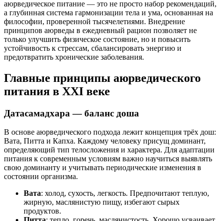
аюрведическое питание — это не просто набор рекомендаций,
а глубинная система гармонизации тела и ума, основанная на
философии, проверенной тысячелетиями. Внедрение
принципов аюрведы в ежедневный рацион позволяет не
только улучшить физическое состояние, но и повысить
устойчивость к стрессам, сбалансировать энергию и
предотвратить хронические заболевания.
Главные принципы аюрведического
питания в XXI веке
Датасамадхара — баланс доша
В основе аюрведического подхода лежит концепция трёх дош:
Вата, Питта и Капха. Каждому человеку присущ доминант,
определяющий тип телосложения и характера. Для адаптации
питания к современным условиям важно научиться выявлять
свою доминанту и учитывать периодические изменения в
состоянии организма.
Вата
: холод, сухость, легкость. Предпочитают теплую,
жирную, маслянистую пищу, избегают сырых
продуктов.
Питта
: тепло, горечь, маслянистость. Хорошо усваивает