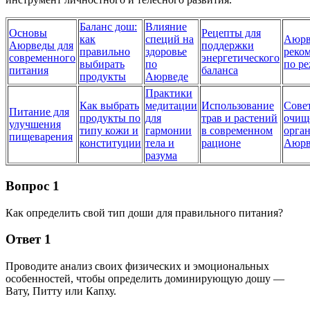
Баланс дош:
Влияние
Основы
Рецепты для
как
специй на
Аюрв
Аюрведы для
поддержки
правильно
здоровье
реко
современного
энергетического
выбирать
по
по р
питания
баланса
продукты
Аюрведе
Практики
Как выбрать
медитации
Использование
Сове
Питание для
продукты по
для
трав и растений
очищ
улучшения
типу кожи и
гармонии
в современном
орга
пищеварения
конституции
тела и
рационе
Аюрв
разума
Вопрос 1
Как определить свой тип доши для правильного питания?
Ответ 1
Проводите анализ своих физических и эмоциональных
особенностей, чтобы определить доминирующую дошу —
Вату, Питту или Капху.