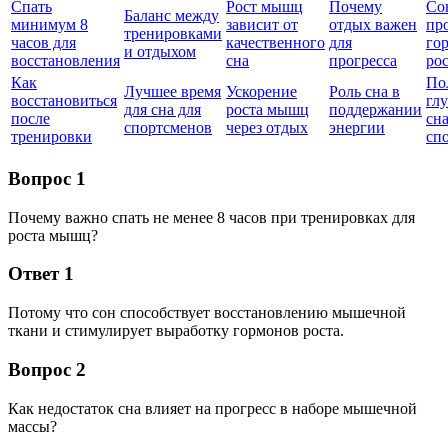
Спать
Рост мышц
Почему
Со
Баланс между
минимум 8
зависит от
отдых важен
пр
тренировками
часов для
качественного
для
го
и отдыхом
восстановления
сна
прогресса
ро
Как
По
Лучшее время
Ускорение
Роль сна в
восстановиться
гл
для сна для
роста мышц
поддержании
после
сна
спортсменов
через отдых
энергии
тренировки
сп
Вопрос 1
Почему важно спать не менее 8 часов при тренировках для
роста мышц?
Ответ 1
Потому что сон способствует восстановлению мышечной
ткани и стимулирует выработку гормонов роста.
Вопрос 2
Как недостаток сна влияет на прогресс в наборе мышечной
массы?