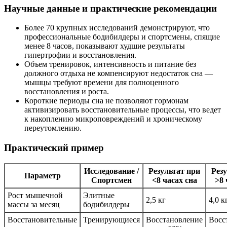
Научные данные и практические рекомендации
Более 70 крупных исследований демонстрируют, что
профессиональные бодибилдеры и спортсмены, спящие
менее 8 часов, показывают худшие результаты
гипертрофии и восстановления.
Объем тренировок, интенсивность и питание без
должного отдыха не компенсируют недостаток сна —
мышцы требуют времени для полноценного
восстановления и роста.
Короткие периоды сна не позволяют гормонам
активизировать восстановительные процессы, что ведет
к накоплению микроповреждений и хроническому
переутомлению.
Практический пример
Исследование /
Результат при
Рез
Параметр
Спортсмен
<8 часах сна
>8 
Рост мышечной
Элитные
2,5 кг
4,0 к
массы за месяц
бодибилдеры
Восстановительные
Тренирующиеся
Восстановление
Восс