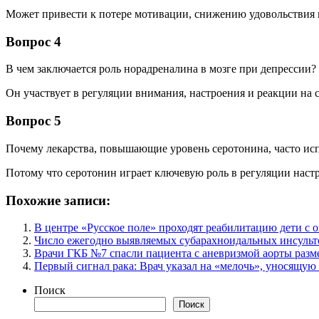
Может привести к потере мотивации, снижению удовольствия 
Вопрос 4
В чем заключается роль норадреналина в мозге при депрессии?
Он участвует в регуляции внимания, настроения и реакции на с
Вопрос 5
Почему лекарства, повышающие уровень серотонина, часто ис
Потому что серотонин играет ключевую роль в регуляции наст
Похожие записи:
В центре «Русское поле» проходят реабилитацию дети с 
Число ежегодно выявляемых субарахноидальных инсульто
Врачи ГКБ №7 спасли пациента с аневризмой аорты разм
Первый сигнал рака: Врач указал на «мелочь», уносящую
Поиск
Поиск