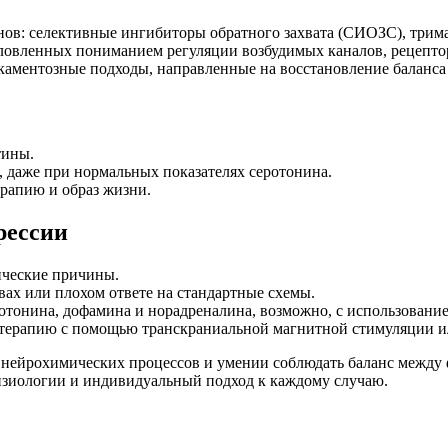
ов: селективные ингибиторы обратного захвата (СИОЗС), трим
ловленных пониманием регуляции возбудимых каналов, рецепто
каментозные подходы, направленные на восстановление баланса
тины.
 даже при нормальных показателях серотонина.
рапию и образ жизни.
рессии
ические причины.
ах или плохом ответе на стандартные схемы.
отонина, дофамина и норадреналина, возможно, с использовани
терапию с помощью транскраниальной магнитной стимуляции и
 нейрохимических процессов и умении соблюдать баланс между
физиологии и индивидуальный подход к каждому случаю.