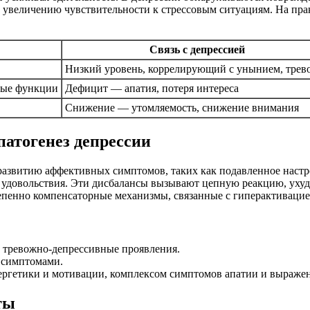
увеличению чувствительности к стрессовым ситуациям. На прак
Связь с депрессией
Низкий уровень, коррелирующий с унынием, трев
ные функции
Дефицит — апатия, потеря интереса
Снижение — утомляемость, снижение внимания
атогенез депрессии
развитию аффективных симптомов, таких как подавленное настр
 удовольствия. Эти дисбалансы вызывают цепную реакцию, уху
пенно компенсаторные механизмы, связанные с гиперактивацией
 тревожно-депрессивные проявления.
 симптомами.
ргетики и мотивации, комплексом симптомов апатии и выраже
ты