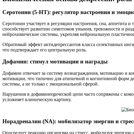
Серотонин (5-HT): регулятор настроения и эмоц
Серотонин участвует в регуляции настроения, сна, аппетита и
способствует развитию симптомов уныния, тревожности и разд
нейрохимические системы, укрепляя нейрональную пластично
Обратимый эффект антидепрессантов класса селективных инги
что подтверждает его центральную роль.
Дофамин: стимул мотивации и награды
Дофамин отвечает за систему вознаграждения, мотивацию и ко
мотивации, что типично для атипичной и когнитивной форм д
системы, а не только с эмоциональной сферой.
Нарушения в дофаминergической цепи часто сопряжены с комо
усложняет клиническую картину.
Норадреналин (NA): мобилизатор энергии и стрес
Опосредует реакцию организма на стресс, мобилизуя энергию