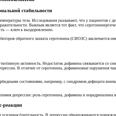
иональной стабильности
 температуры тела. Исследования указывают, что у пациентов с 
ражительности. Важным является тот факт, что серотонинергич
сть — ключ к выздоровлению.
биторов обратного захвата серотонина (СИОЗС) заключается им
гнитивную активность. Недостаток дофамина связывается со сн
епрессии. В отличие от серотонина, дофаминовые нарушения ч
рбидными состояниями, например, с синдромом дефицита внима
с-реакции
 и усиливая бдительность. В депрессии обнаруживаются поврежд