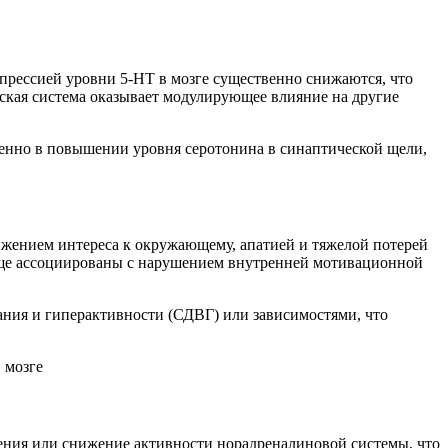
депрессией уровни 5-HT в мозге существенно снижаются, что
еская система оказывает модулирующее влияние на другие
енно в повышении уровня серотонина в синаптической щели,
ижением интереса к окружающему, апатией и тяжелой потерей
аще ассоциированы с нарушением внутренней мотивационной
ния и гиперактивности (СДВГ) или зависимостями, что
ения или снижение активности норадреналиновой системы, что