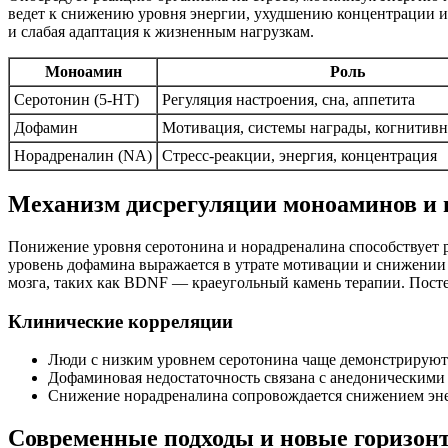
ведет к снижению уровня энергии, ухудшению концентрации и 
и слабая адаптация к жизненным нагрузкам.
Моноамин
Роль
Серотонин (5-HT)
Регуляция настроения, сна, аппетита
Дофамин
Мотивация, системы награды, когнитив
Норадреналин (NA)
Стресс-реакции, энергия, концентрация
Механизм дисрегуляции моноаминов и п
Понижение уровня серотонина и норадреналина способствует 
уровень дофамина выражается в утрате мотивации и снижении
мозга, таких как BDNF — краеугольный камень терапии. Посте
Клинические корреляции
Люди с низким уровнем серотонина чаще демонстрируют
Дофаминовая недостаточность связана с анедоническими
Снижение норадреналина сопровождается снижением эне
Современные подходы и новые горизон