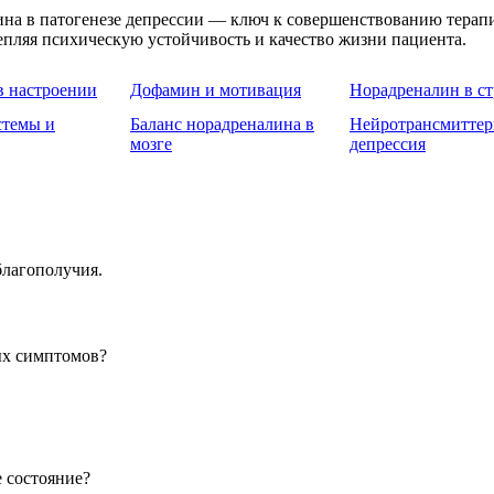
ина в патогенезе депрессии — ключ к совершенствованию терап
епляя психическую устойчивость и качество жизни пациента.
в настроении
Дофамин и мотивация
Норадреналин в ст
стемы и
Баланс норадреналина в
Нейротрансмиттер
мозге
депрессия
лагополучия.
ых симптомов?
 состояние?