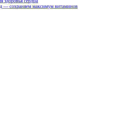
я здоровья сердца
вид — сохраняем максимум витаминов