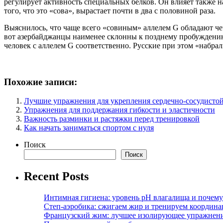
регулирует активность специальных белков. Он влияет также на
того, что это «сова», вырастает почти в два с половиной раза.
Выяснилось, что чаще всего «совиным» аллелем G обладают чеч
вот азербайджанцы наименее склонны к позднему пробуждению.
человек с аллелем G соответственно. Русские при этом «набрал
Похожие записи:
Лучшие упражнения для укрепления сердечно-сосудисто
Упражнения для поддержания гибкости и эластичности
Важность разминки и растяжки перед тренировкой
Как начать заниматься спортом с нуля
Поиск
Поиск
Recent Posts
Интимная гигиена: уровень pH влагалища и почем
Степ-аэробика: сжигаем жир и тренируем координ
Французский жим: лучшее изолирующее упражнени