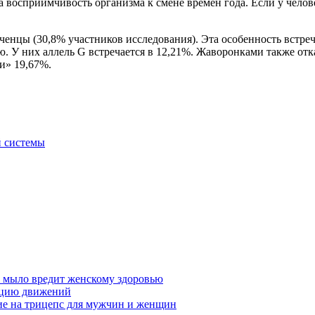
 восприимчивость организма к смене времен года. Если у челове
енцы (30,8% участников исследования). Эта особенность встреча
 У них аллель G встречается в 12,21%. Жаворонками также отка
и» 19,67%.
й системы
у мыло вредит женскому здоровью
ацию движений
е на трицепс для мужчин и женщин