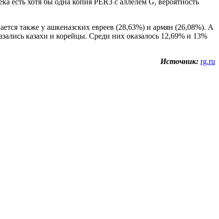
ка есть хотя бы одна копия PER3 с аллелем G, вероятность
ется также у ашкеназских евреев (28,63%) и армян (26,08%). А
зались казахи и корейцы. Среди них оказалось 12,69% и 13%
Источник:
rg.ru