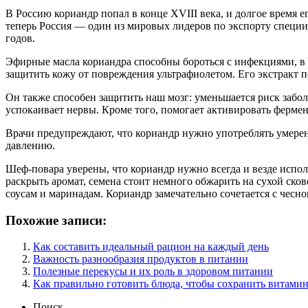
В Россию кориандр попал в конце XVIII века, и долгое время е
теперь Россия — один из мировых лидеров по экспорту специи
годов.
Эфирные масла кориандра способны бороться с инфекциями, в 
защитить кожу от повреждения ультрафиолетом. Его экстракт п
Он также способен защитить наш мозг: уменьшается риск забол
успокаивает нервы. Кроме того, помогает активировать фермен
Врачи предупреждают, что кориандр нужно употреблять умерен
давлению.
Шеф-повара уверены, что кориандр нужно всегда и везде испол
раскрыть аромат, семена стоит немного обжарить на сухой сков
соусам и маринадам. Кориандр замечательно сочетается с чесн
Похожие записи:
Как составить идеальный рацион на каждый день
Важность разнообразия продуктов в питании
Полезные перекусы и их роль в здоровом питании
Как правильно готовить блюда, чтобы сохранить витами
Поиск