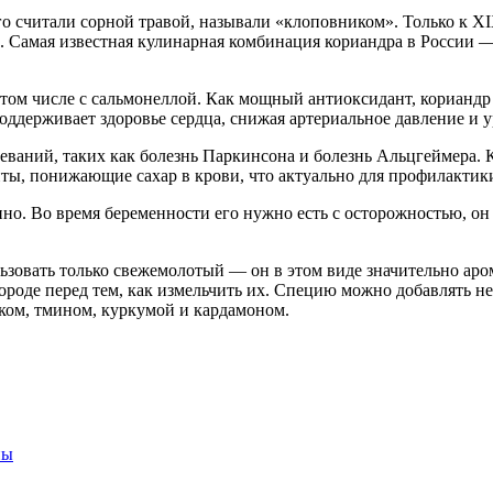
го считали сорной травой, называли «клоповником». Только к XI
. Самая известная кулинарная комбинация кориандра в России — 
том числе с сальмонеллой. Как мощный антиоксидант, кориандр 
оддерживает здоровье сердца, снижая артериальное давление и у
еваний, таких как болезнь Паркинсона и болезнь Альцгеймера. 
ты, понижающие сахар в крови, что актуально для профилактики
но. Во время беременности его нужно есть с осторожностью, о
ьзовать только свежемолотый — он в этом виде значительно аро
ороде перед тем, как измельчить их. Специю можно добавлять не 
оком, тмином, куркумой и кардамоном.
ны