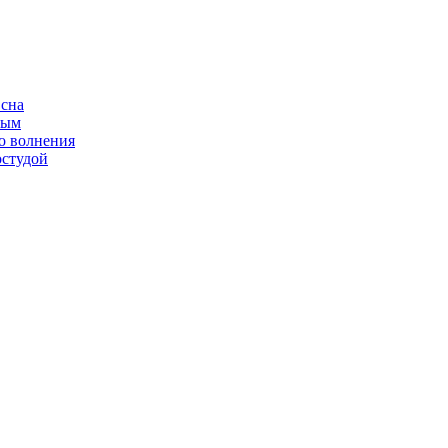
 сна
ным
о волнения
остудой