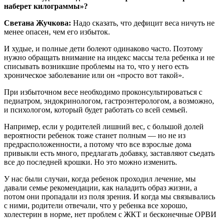
наберет килограммы»?
Светана Жучкова:
Надо сказать, что дефицит веса ничуть не
менее опасен, чем его избыток.
И худые, и полные дети болеют одинаково часто. Поэтому
нужно обращать внимание на индекс массы тела ребенка и не
списывать возникшие проблемы на то, что у него есть
хроническое заболевание или он «просто вот такой».
При избыточном весе необходимо проконсультироваться с
педиатром, эндокринологом, гастроэнтерологом, а возможно,
и психологом, который будет работать со всей семьей.
Например, если у родителей лишний вес, с большой долей
вероятности ребенок тоже станет полным — но не из
предрасположенности, а потому что все взрослые дома
привыкли есть много, предлагать добавку, заставляют съедать
все до последней крошки. Но это можно изменить.
У нас были случаи, когда ребенок проходил лечение, мы
давали семье рекомендации, как наладить образ жизни, а
потом они пропадали из поля зрения. И когда мы связывались
с ними, родители отвечали, что у ребенка все хорошо,
холестерин в норме, нет проблем с ЖКТ и бесконечные ОРВИ