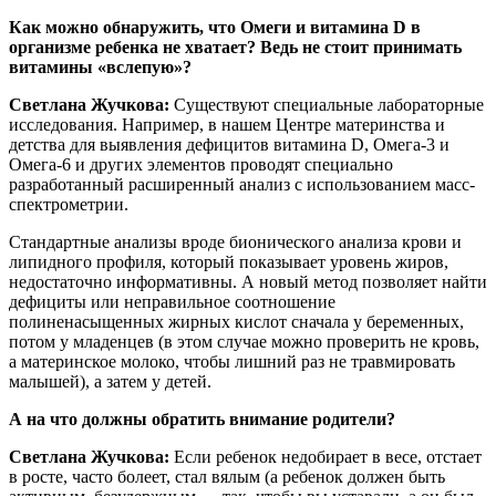
Как можно обнаружить, что Омеги и витамина D в
организме ребенка не хватает? Ведь не стоит принимать
витамины «вслепую»?
Светлана Жучкова:
Существуют специальные лабораторные
исследования. Например, в нашем Центре материнства и
детства для выявления дефицитов витамина D, Омега-3 и
Омега-6 и других элементов проводят специально
разработанный расширенный анализ с использованием масс-
спектрометрии.
Стандартные анализы вроде бионического анализа крови и
липидного профиля, который показывает уровень жиров,
недостаточно информативны. А новый метод позволяет найти
дефициты или неправильное соотношение
полиненасыщенных жирных кислот сначала у беременных,
потом у младенцев (в этом случае можно проверить не кровь,
а материнское молоко, чтобы лишний раз не травмировать
малышей), а затем у детей.
А на что должны обратить внимание родители?
Светлана Жучкова:
Если ребенок недобирает в весе, отстает
в росте, часто болеет, стал вялым (а ребенок должен быть