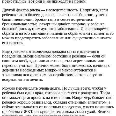
прекратились, вот они и не приходят на прием.
Другой фактор риска — наследственность. Например, если
ребенок часто болеет, долго кашляет после болезни, у него
были пневмонии, бронхиты, а в семье встречались
бронхиальная астма, сахарный диабет, псориаз, у ребенка
большой риск аутоиммунного заболевания. И если вовремя
обратить на это внимание, изменить образ жизни пациента, то
можно предотвратить заболевание или существенно снизить
его тяжесть.
Еще тревожным звоночком должны стать изменения в
поведении, эмоциональном состоянии ребенка — если он
слишком возбужден или апатичен, стал агрессивным или
перестал учиться. Причин может быть множество, начиная с
дефицита необходимых микро- и макронутриентов и
заканчивая психическим расстройством, которое нужно
вовремя начать лечить.
Можно перечислять очень долго. Но лучше всего, чтобы у
ребенка был один врач, который знает его с рождения. Тогда
он сможет среагировать на изменения. Например, бывает так:
ребенок хорошо развивался, обладал отменным аппетитом, а
сейчас отказывается от полезных продуктов, у него появились
проблемы с ЖКТ, он хуже растет, а кожа стала сухой. Велика