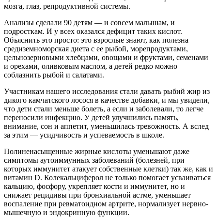
мозга, глаз, репродуктивной системы.
Анализы сделали 90 детям — и совсем малышам, и
подросткам. И у всех оказался дефицит таких кислот.
Объяснить это просто: это взрослые знают, как полезна
средиземноморская диета с ее рыбой, морепродуктами,
цельнозерновыми хлебцами, овощами и фруктами, семенами
и орехами, оливковым маслом, а детей редко можно
соблазнить рыбой и салатами.
Участникам нашего исследования стали давать рыбий жир из
дикого камчатского лосося в качестве добавки, и мы увидели,
что дети стали меньше болеть, а если и заболевали, то легче
переносили инфекцию. У детей улучшились память,
внимание, сон и аппетит, уменьшилась тревожность. А вслед
за этим — усидчивость и успеваемость в школе.
Полиненасыщенные жирные кислоты уменьшают даже
симптомы аутоиммунных заболеваний (болезней, при
которых иммунитет атакует собственные клетки) так же, как и
витамин D. Колекальциферол не только помогает усваиваться
кальцию, фосфору, укрепляет кости и иммунитет, но и
снижает рецидивы при бронхиальной астме, уменьшает
воспаление при ревматоидном артрите, нормализует нервно-
мышечную и эндокринную функции.