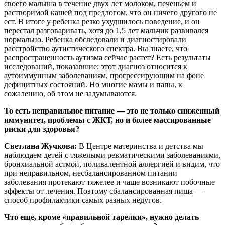
своего малыша в течение двух лет молоком, печеньем и
растворимой кашей под предлогом, что он ничего другого не
ест. В итоге у ребенка резко ухудшилось поведение, и он
перестал разговаривать, хотя до 1,5 лет мальчик развивался
нормально. Ребенка обследовали и диагностировали
расстройство аутистического спектра. Вы знаете, что
распространенность аутизма сейчас растет? Есть результаты
исследований, показавшие: этот диагноз относится к
аутоиммунным заболеваниям, прогрессирующим на фоне
дефицитных состояний. Но многие мамы и папы, к
сожалению, об этом не задумываются.
То есть неправильное питание — это не только сниженный
иммунитет, проблемы с ЖКТ, но и более массированные
риски для здоровья?
Светлана Жучкова:
В Центре материнства и детства мы
наблюдаем детей с тяжелыми ревматическими заболеваниями,
бронхиальной астмой, поливалентной аллергией и видим, что
при неправильном, несбалансированном питании
заболевания протекают тяжелее и чаще возникают побочные
эффекты от лечения. Поэтому сбалансированная пища —
способ профилактики самых разных недугов.
Что еще, кроме «правильной тарелки», нужно делать