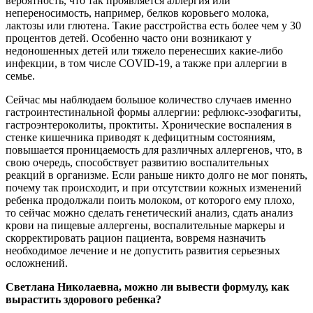
вероятность, что так проявляется аллергия или
непереносимость, например, белков коровьего молока,
лактозы или глютена. Такие расстройства есть более чем у 30
процентов детей. Особенно часто они возникают у
недоношенных детей или тяжело перенесших какие-либо
инфекции, в том числе COVID-19, а также при аллергии в
семье.
Сейчас мы наблюдаем большое количество случаев именно
гастроинтестинальной формы аллергии: рефлюкс-эзофагиты,
гастроэнтероколиты, проктиты. Хронические воспаления в
стенке кишечника приводят к дефицитным состояниям,
повышается проницаемость для различных аллергенов, что, в
свою очередь, способствует развитию воспалительных
реакций в организме. Если раньше никто долго не мог понять,
почему так происходит, и при отсутствии кожных изменений
ребенка продолжали поить молоком, от которого ему плохо,
то сейчас можно сделать генетический анализ, сдать анализ
крови на пищевые аллергены, воспалительные маркеры и
скорректировать рацион пациента, вовремя назначить
необходимое лечение и не допустить развития серьезных
осложнений.
Светлана Николаевна, можно ли вывести формулу, как
вырастить здорового ребенка?