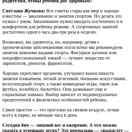
родителям, чтобы ребенок рос здоровым?
Светлана Жучкова:
Все советы стары как мир и хорошо
известны — закаливание и занятия спортом. Но делать это
нужно с умом. Закаливание нужно вводить постепенно и в
комфортном для ребенка режиме. А спортивных занятий
достаточно одного часа два-три раза в неделю.
Возможно, вы удивитесь, но, например, детям с
хроническими заболеваниями носоглотки мы рекомендуем
занятия зимними видами спорта. Фигурное катание или
непрофессиональный хоккей — лучшее лекарство от
ларингитов, ринитов, фарингитов.
Хорошо укрепляют организм, улучшают выносливость
занятия плаванием, легкой атлетикой, боевыми искусствами,
велосипедный спорт, а также командные игры, такие как
футбол, волейбол, баскетбол. Они развивают еще и
социальные навыки. Выбор зависит от индивидуальных
предпочтений и физических особенностей ребенка.
Самое простое — это прогулки на свежем воздухе, лучше
всего в парке, не меньше часа в день.
Сегодня бич — лишний вес и ожирение. А что можно
сказать о худеньких детях? Это нормально — «вырастет —