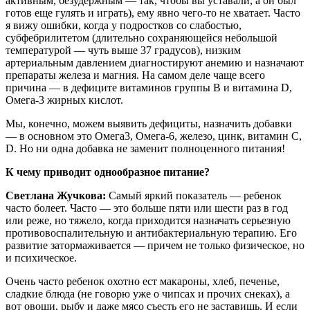
активным, безудержным — так, чтобы вы уставали, а он был
готов еще гулять и играть), ему явно чего-то не хватает. Часто
я вижу ошибки, когда у подростков со слабостью,
субфебрилитетом (длительно сохраняющейся небольшой
температурой — чуть выше 37 градусов), низким
артериальным давлением диагностируют анемию и назначают
препараты железа и магния. На самом деле чаще всего
причина — в дефиците витаминов группы В и витамина D,
Омега-3 жирных кислот.
Мы, конечно, можем выявить дефициты, назначить добавки
— в основном это Омега3, Омега-6, железо, цинк, витамин C,
D. Но ни одна добавка не заменит полноценного питания!
К чему приводит однообразное питание?
Светлана Жучкова:
Самый яркий показатель — ребенок
часто болеет. Часто — это больше пяти или шести раз в год
или реже, но тяжело, когда приходится назначать серьезную
противовоспалительную и антибактериальную терапию. Его
развитие затормаживается — причем не только физическое, но
и психическое.
Очень часто ребенок охотно ест макароны, хлеб, печенье,
сладкие блюда (не говорю уже о чипсах и прочих снеках), а
вот овощи, рыбу и даже мясо съесть его не заставишь. И если