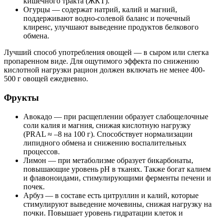
кишечного тракта (ЖКТ).
Огурцы — содержат натрий, калий и магний,
поддерживают водно-солевой баланс и почечный
клиренс, улучшают выведение продуктов белкового
обмена.
Лучший способ употребления овощей — в сыром или слегка
пропаренном виде. Для ощутимого эффекта по снижению
кислотной нагрузки рацион должен включать не менее 400-
500 г овощей ежедневно.
Фрукты
Авокадо — при расщеплении образует слабощелочные
соли калия и магния, снижая кислотную нагрузку
(PRAL ≈ –8 на 100 г). Способствует нормализации
липидного обмена и снижению воспалительных
процессов.
Лимон — при метаболизме образует бикарбонаты,
повышающие уровень pH в тканях. Также богат калием
и флавоноидами, стимулирующими ферменты печени и
почек.
Арбуз — в составе есть цитруллин и калий, которые
стимулируют выведение мочевины, снижая нагрузку на
почки. Повышает уровень гидратации клеток и