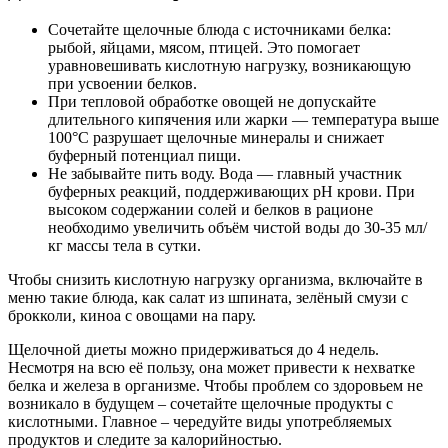
Сочетайте щелочные блюда с источниками белка:
рыбой, яйцами, мясом, птицей. Это помогает
уравновешивать кислотную нагрузку, возникающую
при усвоении белков.
При тепловой обработке овощей не допускайте
длительного кипячения или жарки — температура выше
100°C разрушает щелочные минералы и снижает
буферный потенциал пищи.
Не забывайте пить воду. Вода — главный участник
буферных реакций, поддерживающих pH крови. При
высоком содержании солей и белков в рационе
необходимо увеличить объём чистой воды до 30-35 мл/
кг массы тела в сутки.
Чтобы снизить кислотную нагрузку организма, включайте в
меню такие блюда, как салат из шпината, зелёный смузи с
брокколи, киноа с овощами на пару.
Щелочной диеты можно придерживаться до 4 недель.
Несмотря на всю её пользу, она может привести к нехватке
белка и железа в организме. Чтобы проблем со здоровьем не
возникало в будущем – сочетайте щелочные продукты с
кислотными. Главное – чередуйте виды употребляемых
продуктов и следите за калорийностью.