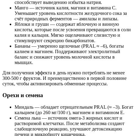
способствует выведению избытка натрия.
Манго — источник калия, магния и витамина С.
Уменьшает уровень кислотности желудочного сока за
счёт природных ферментов — амилазы и липазы.
Яблоки и груши — содержат яблочную и винную
кислоты, которые после усвоения превращаются в соли
калия и кальция. Мягко ощелачивают слизистую и
стимулируют секрецию бикарбонатов.
Бананы — умеренно щелочные (PRAL ≈ –6), богаты
калием и магнием. Поддерживают электролитный
баланс и снижают уровень молочной кислоты в
мышцах.
Для получения эффекта в день нужно потреблять не менее
300-500 г фруктов. И преимущественно в первой половине
суток, чтобы активизировать обменные процессы.
Орехи и семена
Миндаль — обладает отрицательным PRAL (≈ –3). Богат
кальцием (до 260 мг/100 г), магнием и витамином E.
Семена льна — источник омега-3 жирных кислот и
растворимой клетчатки. После метаболизма создают
слабощелочную реакцию, улучшают детоксикацию
печени и микробиоту кишечника.