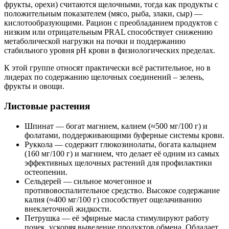
фрукты, орехи) считаются щелочными, тогда как продукты с
положительным показателем (мясо, рыба, злаки, сыр) —
кислотообразующими. Рацион с преобладанием продуктов с
низким или отрицательным PRAL способствует снижению
метаболической нагрузки на почки и поддержанию
стабильного уровня рН крови в физиологических пределах.
К этой группе относят практически всё растительное, но в
лидерах по содержанию щелочных соединений – зелень,
фрукты и овощи.
Листовые растения
Шпинат — богат магнием, калием (≈500 мг/100 г) и
фолатами, поддерживающими буферные системы крови.
Руккола — содержит глюкозинолаты, богата кальцием
(160 мг/100 г) и магнием, что делает её одним из самых
эффективных щелочных растений для профилактики
остеопении.
Сельдерей — сильное мочегонное и
противовоспалительное средство. Высокое содержание
калия (≈400 мг/100 г) способствует ощелачиванию
внеклеточной жидкости.
Петрушка — её эфирные масла стимулируют работу
почек, ускоряя выведение продуктов обмена. Обладает