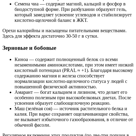
Семена чиа — содержат магний, кальций и фосфор в
биодоступной форме. При разбухании образуют гель,
который замедляет усвоение углеводов и стабилизирует
кислотно-щелочной баланс в ЖКТ.
Орехи калорийны и насыщены питательными веществами.
Здесь для эффекта достаточно 30-50 г в сутки.
Зерновые и бобовые
Киноа — содержит полноценный белок со всеми
незаменимыми аминокислотами, при этом имеет низкий
кислотный потенциал (PRAL ≈ +1). Благодаря высокому
содержанию магния и железа способствует
нормализации кислотно-щелочного статуса у людей с
повышенной физической активностью.
Амарант — богат кальцием и лизином, что делает его
особенно полезным при высокобелковых диетах. После
усвоения образует слабоощелочную реакцию.
Маш (зелёная соя) — источник растительного белка и
калия. При варке сохраняет ощелачивающие свойства,
не вызывает избыточного газообразования, в отличие от
обычной фасоли.
Регулярное включение этих продуктов (по две-три порции в