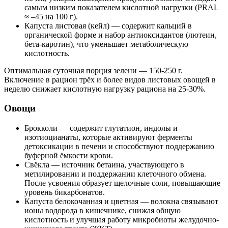
самым низким показателем кислотной нагрузки (PRAL
≈ –45 на 100 г).
Капуста листовая (кейл) — содержит кальций в
органической форме и набор антиоксидантов (лютеин,
бета-каротин), что уменьшает метаболическую
кислотность.
Оптимальная суточная порция зелени — 150-250 г.
Включение в рацион трёх и более видов листовых овощей в
неделю снижает кислотную нагрузку рациона на 25-30%.
Овощи
Брокколи — содержит глутатион, индолы и
изотиоцианаты, которые активируют ферменты
детоксикации в печени и способствуют поддержанию
буферной ёмкости крови.
Свёкла — источник бетаина, участвующего в
метилировании и поддержании клеточного обмена.
После усвоения образует щелочные соли, повышающие
уровень бикарбонатов.
Капуста белокочанная и цветная — волокна связывают
ионы водорода в кишечнике, снижая общую
кислотность и улучшая работу микробиоты желудочно-