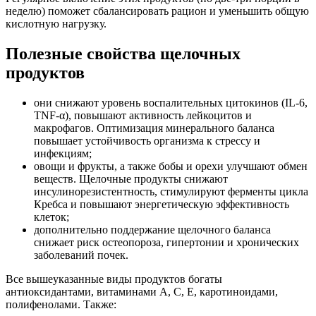
неделю) поможет сбалансировать рацион и уменьшить общую
кислотную нагрузку.
Полезные свойства щелочных
продуктов
они снижают уровень воспалительных цитокинов (IL-6,
TNF-α), повышают активность лейкоцитов и
макрофагов. Оптимизация минерального баланса
повышает устойчивость организма к стрессу и
инфекциям;
овощи и фрукты, а также бобы и орехи улучшают обмен
веществ. Щелочные продукты снижают
инсулинорезистентность, стимулируют ферменты цикла
Кребса и повышают энергетическую эффективность
клеток;
дополнительно поддержание щелочного баланса
снижает риск остеопороза, гипертонии и хронических
заболеваний почек.
Все вышеуказанные виды продуктов богаты
антиоксидантами, витаминами A, C, E, каротиноидами,
полифенолами. Также: