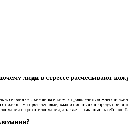
очему люди в стрессе расчесывают кожу
ки, связанные с внешним видом, а проявления сложных психиче
ся с подобными проявлениями, важно понять их природу, причин
тилломании и трихотилломании, а также — как помочь себе или 
лломания?