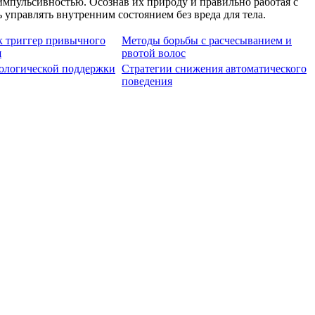
пульсивностью. Осознав их природу и правильно работая с
 управлять внутренним состоянием без вреда для тела.
к триггер привычного
Методы борьбы с расчесыванием и
я
рвотой волос
хологической поддержки
Стратегии снижения автоматического
поведения