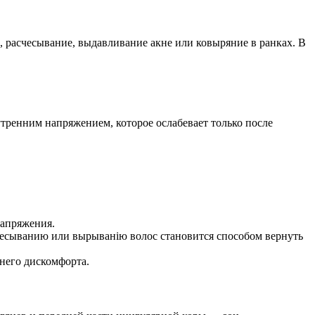
 расчесывание, выдавливание акне или ковыряние в ранках. В
утренним напряжением, которое ослабевает только после
напряжения.
чесыванию или вырыванію волос становится способом вернуть
ннего дискомфорта.