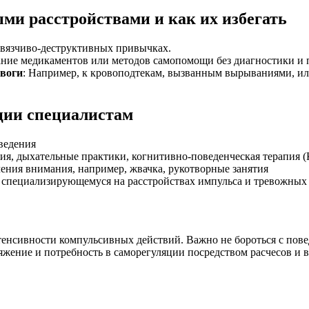
ми расстройствами и как их избегать
 навязчиво-деструктивных привычках.
ание медикаментов или методов самопомощи без диагностики и
воги
: Например, к кровоподтекам, вызванным вырываниями, и
ции специалистам
оведения
ия, дыхательные практики, когнитивно-поведенческая терапия 
чения внимания, например, жвачка, рукотворные занятия
у, специализирующемуся на расстройствах импульса и тревожных 
нсивности компульсивных действий. Важно не бороться с пове
яжение и потребность в саморегуляции посредством расчесов и 