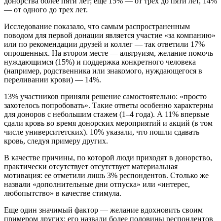
донорства более пяти лет; еще 15% — от трех до пяти лет, 14%
— от одного до трех лет.
Исследование показало, что самым распространенным
поводом для первой донации является участие «за компанию»
или по рекомендации друзей и коллег — так ответили 17%
опрошенных. На втором месте — альтруизм, желание помочь
нуждающимся (15%) и поддержка конкретного человека
(например, родственника или знакомого, нуждающегося в
переливании крови) — 14%.
13% участников приняли решение самостоятельно: «просто
захотелось попробовать». Такие ответы особенно характерны
для доноров с небольшим стажем (1–4 года). А 11% впервые
сдали кровь во время донорских мероприятий и акций (в том
числе университетских). 10% указали, что пошли сдавать
кровь, следуя примеру других.
В качестве причины, по которой люди приходят в донорство,
практически отсутствует отсутствует материальная
мотивация: ее отметили лишь 3% респондентов. Столько же
назвали «дополнительные дни отпуска» или «интерес,
любопытство» в качестве стимула.
Еще один значимый фактор — желание вдохновить своим
примером других: его назвали более половины респондентов