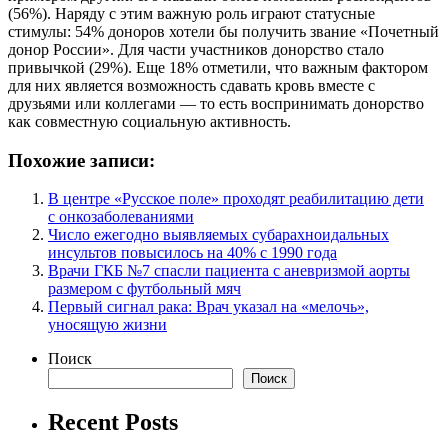
(56%). Наряду с этим важную роль играют статусные
стимулы: 54% доноров хотели бы получить звание «Почетный
донор России». Для части участников донорство стало
привычкой (29%). Еще 18% отметили, что важным фактором
для них является возможность сдавать кровь вместе с
друзьями или коллегами — то есть воспринимать донорство
как совместную социальную активность.
Похожие записи:
В центре «Русское поле» проходят реабилитацию дети
с онкозаболеваниями
Число ежегодно выявляемых субарахноидальных
инсультов повысилось на 40% с 1990 года
Врачи ГКБ №7 спасли пациента с аневризмой аорты
размером с футбольный мяч
Первый сигнал рака: Врач указал на «мелочь»,
уносящую жизни
Поиск
Поиск
Recent Posts