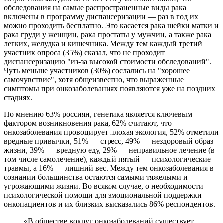
обследования на самые распространенные виды рака
включены в программу диспансеризации — раз в год их
можно проходить бесплатно. Это касается рака шейки матки и
рака груди у женщин, рака простаты у мужчин, а также рака
легких, желудка и кишечника. Между тем каждый третий
участник опроса (35%) сказал, что не проходит
диспансеризацию "из-за высокой стоимости обследований".
Чуть меньше участников (30%) сослались на "хорошее
самочувствие", хотя общеизвестно, что выраженные
симптомы при онкозаболеваниях появляются уже на поздних
стадиях.
По мнению 63% россиян, генетика является ключевым
фактором возникновения рака, 62% считают, что
онкозаболевания провоцирует плохая экология, 52% отметили
вредные привычки, 51% — стресс, 49% — нездоровый образ
жизни, 39% — вредную еду, 29% — неправильное лечение (в
том числе самолечение), каждый пятый — психологические
травмы, а 16% — лишний вес. Между тем онкозаболевания в
сознании большинства остаются самыми тяжелыми и
угрожающими жизни. Во всяком случае, о необходимости
психологической помощи для эмоциональной поддержки
онкопациентов и их близких высказались 86% респондентов.
«В обществе вокруг онкозаболеваний существует