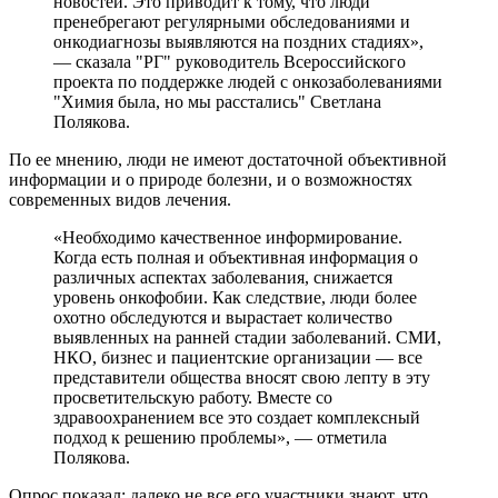
новостей. Это приводит к тому, что люди
пренебрегают регулярными обследованиями и
онкодиагнозы выявляются на поздних стадиях»,
— сказала "РГ" руководитель Всероссийского
проекта по поддержке людей с онкозаболеваниями
"Химия была, но мы расстались" Светлана
Полякова.
По ее мнению, люди не имеют достаточной объективной
информации и о природе болезни, и о возможностях
современных видов лечения.
«Необходимо качественное информирование.
Когда есть полная и объективная информация о
различных аспектах заболевания, снижается
уровень онкофобии. Как следствие, люди более
охотно обследуются и вырастает количество
выявленных на ранней стадии заболеваний. СМИ,
НКО, бизнес и пациентские организации — все
представители общества вносят свою лепту в эту
просветительскую работу. Вместе со
здравоохранением все это создает комплексный
подход к решению проблемы», — отметила
Полякова.
Опрос показал: далеко не все его участники знают, что