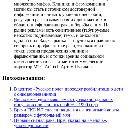
множество мифов. Клиники и фармкомпании
могли бы стать источником достоверной
информации и снижать уровень онкофобии,
регулярно рассказывая о своих достижениях в
области профилактики рака и борьбы с ним. На
рынке рекламы есть сензитивные (табуируемые,
неохотно поднимаемые) темы, и онкология —
одна из них. Задача рынка — научиться правильно
говорить о профилактике рака, это важно и с
точки зрения продвижения клиник и
фармкомпаний, и с точки зрения социальной
ответственности», — отметил коммерческий
директор МТС AdTech Артем Пуликов.
Похожие записи:
В центре «Русское поле» проходят реабилитацию дети
с онкозаболеваниями
Число ежегодно выявляемых субарахноидальных
инсультов повысилось на 40% с 1990 года
Врачи ГКБ №7 спасли пациента с аневризмой аорты
размером с футбольный мяч
Первый сигнал рака: Врач указал на «мелочь»,
уносящую жизни