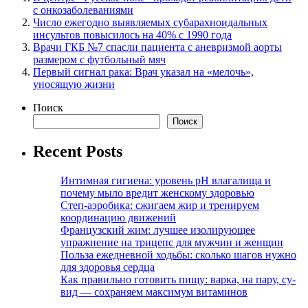
с онкозаболеваниями
Число ежегодно выявляемых субарахноидальных
инсультов повысилось на 40% с 1990 года
Врачи ГКБ №7 спасли пациента с аневризмой аорты
размером с футбольный мяч
Первый сигнал рака: Врач указал на «мелочь»,
уносящую жизни
Поиск
Поиск
Recent Posts
Интимная гигиена: уровень pH влагалища и
почему мыло вредит женскому здоровью
Степ-аэробика: сжигаем жир и тренируем
координацию движений
Французский жим: лучшее изолирующее
упражнение на трицепс для мужчин и женщин
Польза ежедневной ходьбы: сколько шагов нужно
для здоровья сердца
Как правильно готовить пищу: варка, на пару, су-
вид — сохраняем максимум витаминов