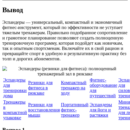
Вывод
Эспандеры — универсальный, компактный и экономичный
фитнес-инструмент, который по эффективности не уступает
тяжелым тренажерам. Правильно подобранное сопротивление
и грамотное планирование позволяют создать полноценную
тренировочную программу, которая подойдет как новичкам,
так и опытным спортсменам. Включайте их в свой рацион и
превращайте спорт в удобную и результативную практику без
толп и дорогих абонементов.
Эспандеры
Фитнес-
Эспа
Резинки для
Компактный
для
оборудование
для
фитнеса в
тренажер на
тренировки
для
сило
рюкзаке
ходу
дома
путешествий
трени
Тренажеры
Мини
Резинки для
Портативный
Эспандеры
в
трена
восстановления
фитнес-
для йоги и
компактной
для л
мышц
тренажер
растяжки
упаковке
трен
Вопрос 1