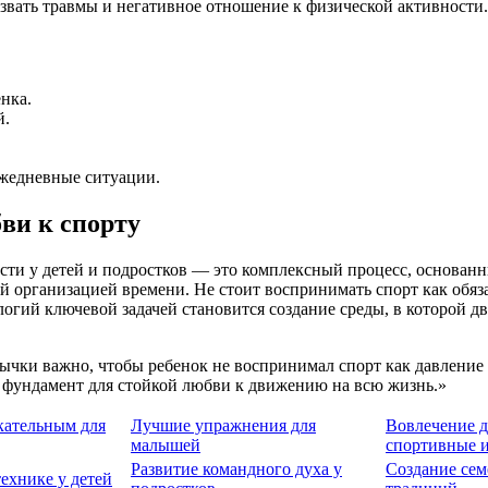
ызвать травмы и негативное отношение к физической активности.
нка.
й.
ежедневные ситуации.
ви к спорту
ти у детей и подростков — это комплексный процесс, основан
организацией времени. Не стоит воспринимать спорт как обязан
логий ключевой задачей становится создание среды, в которой 
чки важно, чтобы ребенок не воспринимал спорт как давление и
т фундамент для стойкой любви к движению на всю жизнь.»
екательным для
Лучшие упражнения для
Вовлечение д
малышей
спортивные 
Развитие командного духа у
Создание се
ехнике у детей