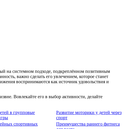
ный на системном подходе, подкреплённом позитивным
ность, важно сделать его увлечением, которое станет
движения воспринимаются как источник удовольствия и
звне. Вовлекайте его в выбор активности, делайте
етей в групповые
Развитие моторики у детей через
игры
спорт
мейных спортивных
Преимущества раннего фитнеса