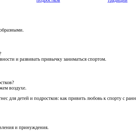
подростков
традиций
ообразными.
?
вности и развивать привычку заниматься спортом.
остков?
жем воздухе.
авления и принуждения.