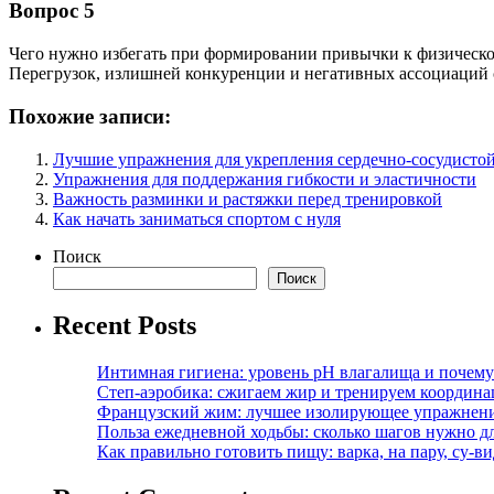
Вопрос 5
Чего нужно избегать при формировании привычки к физическо
Перегрузок, излишней конкуренции и негативных ассоциаций 
Похожие записи:
Лучшие упражнения для укрепления сердечно-сосудисто
Упражнения для поддержания гибкости и эластичности
Важность разминки и растяжки перед тренировкой
Как начать заниматься спортом с нуля
Поиск
Поиск
Recent Posts
Интимная гигиена: уровень pH влагалища и почем
Степ-аэробика: сжигаем жир и тренируем координ
Французский жим: лучшее изолирующее упражнени
Польза ежедневной ходьбы: сколько шагов нужно дл
Как правильно готовить пищу: варка, на пару, су-