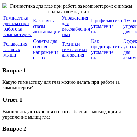
Гимнастика
Упражнения
Как снять
Профилактика
Лучш
для глаз при
для
спазм
утомления
упраж
работе за
расслабления
аккомодации
глаз
для зр
компьютером
глаз
Советы для
Как
Эффек
Релаксация
Техники
снятия
предотвратить
упраж
глазных
гимнастики
напряжения
утомление
для
мышц
для зрения
с глаз
глаз
акком
Вопрос 1
Какую гимнастику для глаз можно делать при работе за
компьютером?
Ответ 1
Выполнять упражнения на расслабление аккомодации и
укрепление мышц глаз.
Вопрос 2