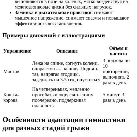
выполняются в позе на коленях, мягко воздействуя на
межпозвонковые диски без сильных нагрузок.
Заминка и дыхательные практики
: снижают
мышечное напряжение, снимают спазмы и повышают
эффективность восстановления.
Примеры движений с иллюстрациями
Объем и
Упражнение
Описание
частота
3 подхода по
Лежа на спине, согнуть колени,
10
опора стоп — на полу. Поднять
Мостик
повторений,
таз, напрягая ягодицы,
выполнять 2
задержать на 3-5 сек, опуститься.
раза в день
На четвереньках, медленно
Кошка-
прогибать и округлять спину
5 минут, 3
корова
поочередно, подчеркивая
раза в день
плавность.
Особенности адаптации гимнастики
для разных стадий грыжи