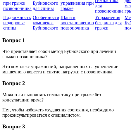
гимнастика
дв
при грыже
Бубновского
упражнения при
для
ме
позвоночника
для спины
грыже
позвоночника
гр
Подвижность
Особенности
Шаги к
Упражнения
Ме
и здоровье
комплекса
восстановлению
без риска для
Бу
спины
Бубновского
позвоночника
грыжи
по
Вопрос 1
Что представляет собой метод Бубновского при лечении
грыжи позвоночника?
Это комплекс упражнений, направленных на укрепление
мышечного корсета и снятие нагрузки с позвоночника.
Вопрос 2
Можно ли выполнять гимнастику при грыже без
консультации врача?
Нет, чтобы избежать ухудшения состояния, необходимо
проконсультироваться с специалистом.
Вопрос 3