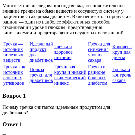
Многолетние исследования подтверждают положительное
влияние гречки на обмен веществ и сосудистую систему у
пациентов с сахарным диабетом. Включение этого продукта в
рацион — один из наиболее эффективных способов
стабилизации уровня глюкозы, предотвращения
гипогликемии и предотвращения сосудистых осложнений.
Гречка —
Идеальный
Гречка для
Гречка и
Королева
источник
продукт
снижения
здоровое
круп для
полезных
для
уровня
питание
диеты
веществ
диабетиков
сахара
Гречка как
Гречневая
Гречка в
Польза
Гречка и
источник
крупа и низкий
рационе
гречки для
контроль
сложных
гликемический
больных
диабетиков
сахара
углеводов
индекс
диабетом
Вопрос 1
Почему гречка считается идеальным продуктом для
диабетиков?
Ответ 1