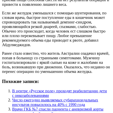
привести к появлению лишнего веса.
Если же желудок уменьшался с помощью шунтирования, по
словам врача, быстрое поступление еды в кишечник может
спровоцировать так называемый демпинг-синдром,
проявляющийся резкой диареей, спазмами, слабостью.
Обычно это происходит, когда человек ест слишком быстро
или плохо пережевывает пищу. Любое превышение
рекомендуемого объема еды приводит к рвоте, добавил
Абдулмеджидов.
Ранее стало известно, что житель Австралии озадачил врачей,
попав в больницу со странными симптомами. Мужчину
госпитализировали с яркой сыпью на коже и жалобами на
боль, возникавшую при движении. Оказалось, что недавно он
перенес операцию по уменьшению объема желудка.
Похожие записи:
В центре «Русское поле» проходят реабилитацию дети
с онкозаболеваниями
Число ежегодно выявляемых субарахноидальных
инсультов повысилось на 40% с 1990 года
Врачи ГКБ №7 спасли пациента с аневризмой аорты