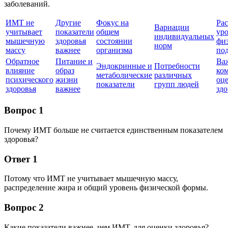
заболеваний.
ИМТ не
Другие
Фокус на
Ра
Вариации
учитывает
показатели
общем
ур
индивидуальных
мышечную
здоровья
состоянии
фи
норм
массу
важнее
организма
по
Обратное
Питание и
Ва
Эндокринные и
Потребности
влияние
образ
ко
метаболические
различных
психического
жизни
оц
показатели
групп людей
здоровья
важнее
здо
Вопрос 1
Почему ИМТ больше не считается единственным показателем
здоровья?
Ответ 1
Потому что ИМТ не учитывает мышечную массу,
распределение жира и общий уровень физической формы.
Вопрос 2
Какие показатели важнее, чем ИМТ, для оценки здоровья?