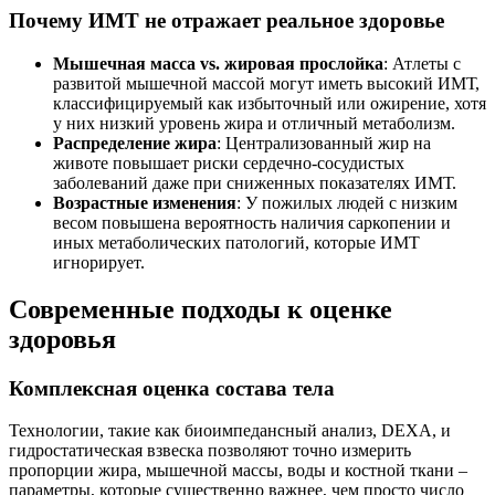
Почему ИМТ не отражает реальное здоровье
Мышечная масса vs. жировая прослойка
: Атлеты с
развитой мышечной массой могут иметь высокий ИМТ,
классифицируемый как избыточный или ожирение, хотя
у них низкий уровень жира и отличный метаболизм.
Распределение жира
: Централизованный жир на
животе повышает риски сердечно-сосудистых
заболеваний даже при сниженных показателях ИМТ.
Возрастные изменения
: У пожилых людей с низким
весом повышена вероятность наличия саркопении и
иных метаболических патологий, которые ИМТ
игнорирует.
Современные подходы к оценке
здоровья
Комплексная оценка состава тела
Технологии, такие как биоимпедансный анализ, DEXA, и
гидростатическая взвеска позволяют точно измерить
пропорции жира, мышечной массы, воды и костной ткани –
параметры, которые существенно важнее, чем просто число