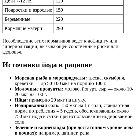
Дети 7-12 лет
120
Подростки и взрослые
150
Беременные
220
Кормящие матери
290
Несоблюдение этих нормативов ведет к дефициту или
гиперйодизации, вызывающей собственные риски для
здоровья.
Источники йода в рационе
Морская рыба и морепродукты:
треска, скумбрия,
креветки — до 50-100 мкг на порцию 100 г.
Молочные продукты:
молоко, йогурт, сыр — около 10-
20 мкг на 100 г.
Яйца:
примерно 20 мкг на штуку.
Иодированная соль:
150 мкг на 1 г соли, стандартная
норма потребления – 5 г/день, обеспечивающих около
750 мкг йода в сутки при использовании йодированной
соли.
Зеленые и корнеплоды (при достаточном уровне йода
в почвах):
например, шпинат, репа.