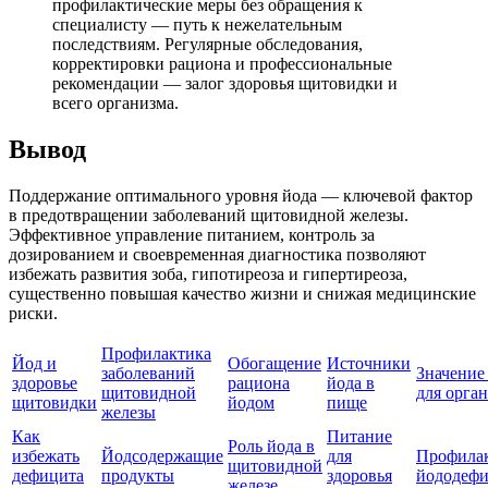
профилактические меры без обращения к
специалисту — путь к нежелательным
последствиям. Регулярные обследования,
корректировки рациона и профессиональные
рекомендации — залог здоровья щитовидки и
всего организма.
Вывод
Поддержание оптимального уровня йода — ключевой фактор
в предотвращении заболеваний щитовидной железы.
Эффективное управление питанием, контроль за
дозированием и своевременная диагностика позволяют
избежать развития зоба, гипотиреоза и гипертиреоза,
существенно повышая качество жизни и снижая медицинские
риски.
Профилактика
Йод и
Обогащение
Источники
заболеваний
Значение
здоровье
рациона
йода в
щитовидной
для орга
щитовидки
йодом
пище
железы
Как
Питание
Роль йода в
избежать
Йодсодержащие
для
Профила
щитовидной
дефицита
продукты
здоровья
йододефи
железе