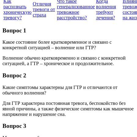
Как
Что такое
Когда
Влиян
Отличия
распознать
генерализованное
волнения
трево
тревоги от
хроническую
тревожное
требуют
состо
страха
тревогу?
расстройство?
лечения?
на жиз
Вопрос 1
Какое состояние более кратковременное и связано с
конкретной ситуацией – волнение или ГТР?
Волнение обычно кратковременно и связано с конкретной
ситуацией, а ГТР – хроническое и продолжительное.
Вопрос 2
Какие симптомы характерны для ГТР и отличаются от
обычного волнения?
Для ГТР характерна постоянная тревога, беспокойство без
явной причины, а также физические симптомы как мышечное
напряжение и нарушение сна.
Вопрос 3