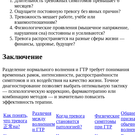
Длительность тревожных симптомов превышает 6
месяцев?
Ощущаете постоянную тревогу без явных причин?
Тревожность мешает работе, учёбе или
взаимоотношениям?
Физиологические проявления (мышечное напряжение,
нарушения сна) постоянны и усиливаются?
Тревога распространяется на разные сферы жизни —
финансы, здоровье, будущее?
Заключение
Разделение нормального волнения и ГТР требует понимания
временных рамок, интенсивности, распространённости
симптомов и их воздействия на качество жизни. Точное
диагностирование позволяет выбрать оптимальную тактику
— психологическую коррекцию, фармакотерапию или
комбинацию методов — и значительно повысить
эффективность терапии.
Различия
Общи
Как понять,
Когда тревога
Физические
между
призн
что тревога
становится
симптомы
волнением
обычн
正常на?
патологией?
при ГТР
и ГТР
волне