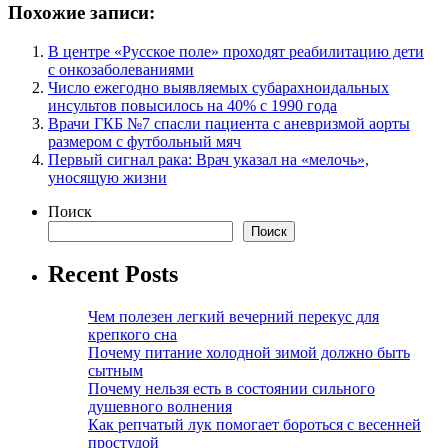
Похожие записи:
В центре «Русское поле» проходят реабилитацию дети
с онкозаболеваниями
Число ежегодно выявляемых субарахноидальных
инсультов повысилось на 40% с 1990 года
Врачи ГКБ №7 спасли пациента с аневризмой аорты
размером с футбольный мяч
Первый сигнал рака: Врач указал на «мелочь»,
уносящую жизни
Поиск
Поиск
Recent Posts
Чем полезен легкий вечерний перекус для
крепкого сна
Почему питание холодной зимой должно быть
сытным
Почему нельзя есть в состоянии сильного
душевного волнения
Как репчатый лук помогает бороться с весенней
простудой