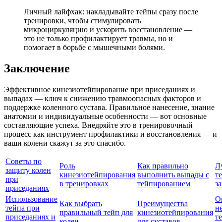
Личный лайфхак: накладывайте тейпы сразу после
тренировки, чтобы стимулировать
микроциркуляцию и ускорить восстановление —
это не только профилактирует травмы, но и
помогает в борьбе с мышечными болями.
Заключение
Эффективное кинезиотейпирование при приседаниях и
выпадах — ключ к снижению травмоопасных факторов и
поддержке коленного сустава. Правильное нанесение, знание
анатомии и индивидуальные особенности — вот основные
составляющие успеха. Внедряйте это в тренировочный
процесс как инструмент профилактики и восстановления — и
ваши колени скажут за это спасибо.
Советы по
Роль
Как правильно
Л
защиту колен
кинезиотейпирования
выполнить выпады с
т
при
в тренировках
тейпированием
з
приседаниях
Использование
О
Как выбрать
Преимущества
тейпа при
н
правильный тейп для
кинезиотейпирования
приседаниях и
т
колен
для суставов