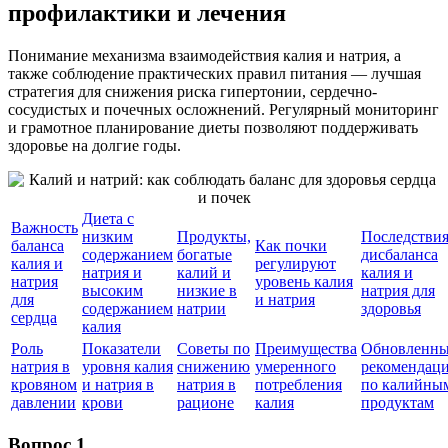
профилактики и лечения
Понимание механизма взаимодействия калия и натрия, а
также соблюдение практических правил питания — лучшая
стратегия для снижения риска гипертонии, сердечно-
сосудистых и почечных осложнений. Регулярный мониторинг
и грамотное планирование диеты позволяют поддерживать
здоровье на долгие годы.
Диета с
Важность
низким
Продукты,
Последстви
баланса
Как почки
содержанием
богатые
дисбаланса
калия и
регулируют
натрия и
калий и
калия и
натрия
уровень калия
высоким
низкие в
натрия для
для
и натрия
содержанием
натрии
здоровья
сердца
калия
Роль
Показатели
Советы по
Преимущества
Обновленн
натрия в
уровня калия
снижению
умеренного
рекомендац
кровяном
и натрия в
натрия в
потребления
по калийны
давлении
крови
рационе
калия
продуктам
Вопрос 1