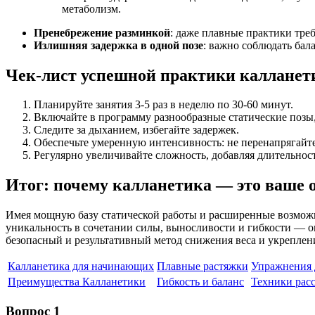
метаболизм.
Пренебрежение разминкой
: даже плавные практики тре
Излишняя задержка в одной позе
: важно соблюдать бал
Чек-лист успешной практики калланет
Планируйте занятия 3-5 раз в неделю по 30-60 минут.
Включайте в программу разнообразные статические позы,
Следите за дыханием, избегайте задержек.
Обеспечьте умеренную интенсивность: не перенапрягайт
Регулярно увеличивайте сложность, добавляя длительнос
Итог: почему калланетика — это ваше 
Имея мощную базу статической работы и расширенные возможно
уникальность в сочетании силы, выносливости и гибкости — он
безопасный и результативный метод снижения веса и укреплени
Калланетика для начинающих
Плавные растяжки
Упражнения 
Преимущества Калланетики
Гибкость и баланс
Техники рас
Вопрос 1