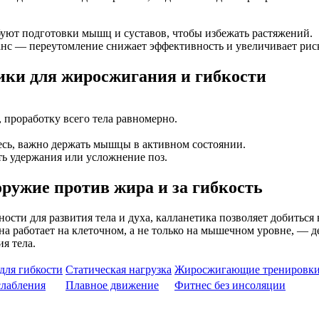
буют подготовки мышц и суставов, чтобы избежать растяжений.
анс — переутомление снижает эффективность и увеличивает рис
ики для жиросжигания и гибкости
 проработку всего тела равномерно.
есь, важно держать мышцы в активном состоянии.
ть удержания или усложнение поз.
оружие против жира и за гибкость
сти для развития тела и духа, калланетика позволяет добиться
а работает на клеточном, а не только на мышечном уровне, — д
я тела.
для гибкости
Статическая нагрузка
Жиросжигающие тренировк
слабления
Плавное движение
Фитнес без инсоляции