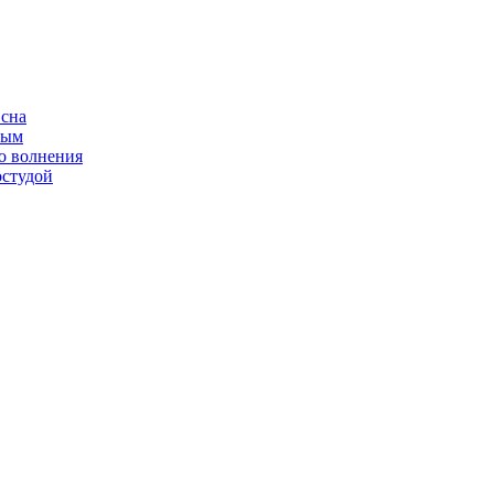
 сна
ным
о волнения
остудой