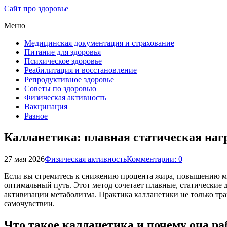
Сайт про здоровье
Меню
Медицинская документация и страхование
Питание для здоровья
Психическое здоровье
Реабилитация и восстановление
Репродуктивное здоровье
Советы по здоровью
Физическая активность
Вакцинация
Разное
Калланетика: плавная статическая наг
27 мая 2026
Физическая активность
Комментарии: 0
Если вы стремитесь к снижению процента жира, повышению м
оптимальный путь. Этот метод сочетает плавные, статические
активизации метаболизма. Практика калланетики не только тр
самочувствии.
Что такое калланетика и почему она ра