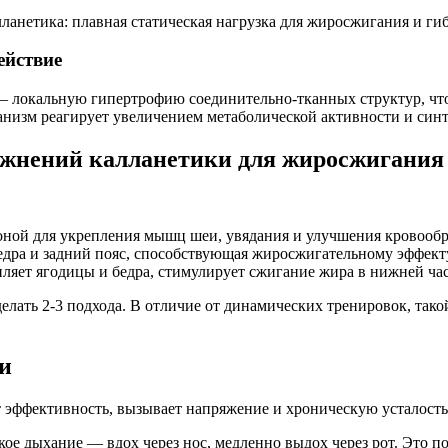
ействие
 локальную гипертрофию соединительно-тканных структур, чт
изм реагирует увеличением метаболической активности и синтез
жнений калланетики для жиросжигания 
зоной для укрепления мышц шеи, увядания и улучшения кровооб
 бедра и задний пояс, способствующая жиросжигательному эффект
ляет ягодицы и бедра, стимулирует сжигание жира в нижней час
елать 2-3 подхода. В отличие от динамических тренировок, так
и
 эффективность, вызывает напряжение и хроническую усталость
окое дыхание — вдох через нос, медленно выдох через рот. Это