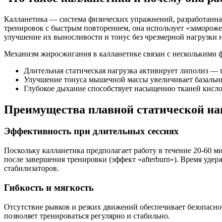
Калланетика — система физических упражнений, разработанная
тренировок с быстрым повторением, она использует «заморож
улучшение их выносливости и тонус без чрезмерной нагрузки н
Механизм жиросжигания в калланетике связан с несколькими 
Длительная статическая нагрузка активирует липолиз — 
Улучшение тонуса мышечной массы увеличивает базальн
Глубокое дыхание способствует насыщению тканей кисло
Преимущества плавной статической на
Эффективность при длительных сессиях
Поскольку калланетика предполагает работу в течение 20-60 
после завершения тренировки (эффект «afterburn»). Время уде
стабилизаторов.
Гибкость и мягкость
Отсутствие рывков и резких движений обеспечивает безопасно
позволяет тренироваться регулярно и стабильно.