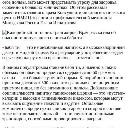
себе пользы, зато может представлять угрозу для здоровья,
особенно в больших количествах. Об этом рассказала
заместитель главного врача Консультативно-диагностического
центра НМИЦ терапии и профилактической медицины
Минздрава России Елена Игнатикова.
«Бабл-ти — это не безобидный напиток, а высококалорийный
десерт в жидкой форме. Его регулярное употребление создает
серьезную нагрузку на организм», — отметила она.
В одном полулитровом стакане бабл-ти, а именно в таких
объемах он обычно продается, содержится до 60 граммов
сахара — это больше суточной нормы. Калорийность порции
при этом достигает 500 ккал, что сравнимо с полноценным
приемом пищи, но без витаминов и пользы. Добавляющие
оригинальности напитку тапиоковые шарики — это «пустые»
калории с высоким гликемическим индексом, которые могут
вызывать ощущение тяжести и вздутие. Остальные
компоненты вроде сухих сливок и ароматизаторов в составе
тоже не отличаются пользой — они служат источниками
трансжиров, способными провоцировать аллергии.