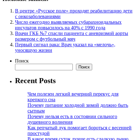
В центре «Русское поле» проходят реабилитацию дети
с онкозаболеваниями
Число ежегодно выявляемых субарахноидальных
инсультов повысилось на 40% с 1990 года
Врачи ГКБ №7 спасли пациента с аневризмой аорты
размером с футбольный мяч
Первый сигнал рака: Врач указал на «мелочь»,
уносящую жизни
Поиск
Поиск
Recent Posts
Чем полезен легкий вечерний перекус для
крепкого сна
Почему питание холодной зимой должно быть
сытным
Почему нельзя есть в состоянии сильного
душевного волнения
Как репчатый лук помогает бороться с весенней
простудой
В какое время суток лучше есть сладкую дыню