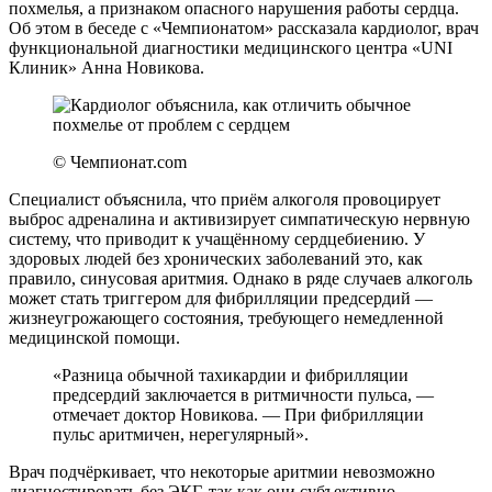
похмелья, а признаком опасного нарушения работы сердца.
Об этом в беседе с «Чемпионатом» рассказала кардиолог, врач
функциональной диагностики медицинского центра «UNI
Клиник» Анна Новикова.
© Чемпионат.com
Специалист объяснила, что приём алкоголя провоцирует
выброс адреналина и активизирует симпатическую нервную
систему, что приводит к учащённому сердцебиению. У
здоровых людей без хронических заболеваний это, как
правило, синусовая аритмия. Однако в ряде случаев алкоголь
может стать триггером для фибрилляции предсердий —
жизнеугрожающего состояния, требующего немедленной
медицинской помощи.
«Разница обычной тахикардии и фибрилляции
предсердий заключается в ритмичности пульса, —
отмечает доктор Новикова. — При фибрилляции
пульс аритмичен, нерегулярный».
Врач подчёркивает, что некоторые аритмии невозможно
диагностировать без ЭКГ, так как они субъективно