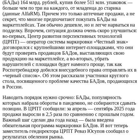
(БАДы) 164 млрд. рублей, купив более 511 млн. упаковок —
больше чем по три на каждого, от младенца до старика
(данные AlfaRM). Причем это только аптечные продажи, а не
секрет, что многие предпочитают покупать БАДы на
маркетплейсах. Там обычно дешевле, но и легче нарваться на
подделку. Впрочем, ситуация должна очень скоро улучшиться:
во-первых, Центр развития перспективных технологий
(ЦРПТ) — оператор системы маркировки «Честный знак»
договорился с крупнейшими интернет-площадками, что они
будут проверять продавцов БАДов, выставляющих свою
продукцию на маркетплейсе, а во-вторых, убрать
нарушителей с площадки будет намного проще, так как
Роспотребнадзор добился внесудебного права отправлять их в
«черный список». Об этом рассказали участники круглого
стола, посвященного проблеме качества БАДов, продающихся
в России.
Наводить порядок нужно срочно: БАДы, популярность
которых набрала обороты в пандемию, не собираются сдавать
позиции. В ЦРПТ сообщили: за апрель — сентябрь 2025 года
продажи выросли в 2,5 раза по сравнению с прошлым годом.
Важный шаг сделан два года назад — была введена
обязательная программа маркировки БАДов. И вот теперь
заместитель гендиректора ЦРПТ Реваз Юсупов сообщил о
результатах обеления рынка.