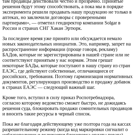
там продавцы действовали честно и прозрачно. Принятые
решения будут этому способствовать, а пока мы в порядке
эксперимента решили продавать нашу продукцию не только в
аптеках, но заключили договоры с проверенными
партнерами», — отметил гендиректор компании Solgar в
России и странах СНГ Хакан Эртюрк.
За последнее время уже принято или обсуждается немало
новых законодательных инициатив. Это, например, запрет на
распространение информации (проще говоря, рекламу)
БАДов, которые не зарегистрированы в нашей стране или не
соответствуют принятым у нас нормам. Этим грешат
некоторые БАДы, которые поступают в нашу страну из стран
ЕАЭС, где действуют собственные, отличающиеся от
российских, требования. Поэтому гармонизация нормативных
документов, регулирующих производство и продажу добавок
в странах ЕАЭС — следующий важный шаг.
Кроме того, вступил в силу приказ Роспотребнадзора,
согласно которому ведомство сможет быстро, не дожидаясь
решения суда, блокировать продажи сомнительных продавцов
и вносить такие ресурсы в черный список.
Пока же благодаря действующему уже полтора года на кассах
разрешительному режиму (когда код маркировки сигналит о
неблагополучии и включается блокировка оплаты товара)