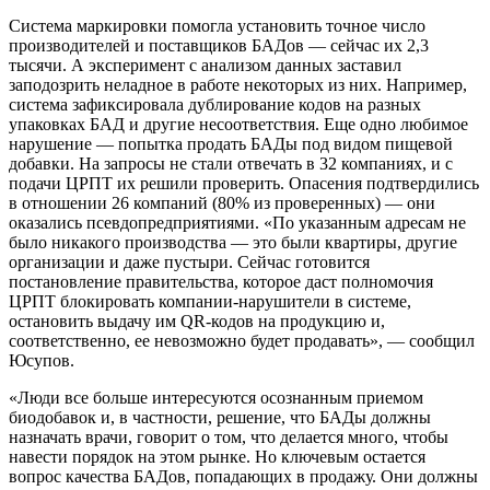
Система маркировки помогла установить точное число
производителей и поставщиков БАДов — сейчас их 2,3
тысячи. А эксперимент с анализом данных заставил
заподозрить неладное в работе некоторых из них. Например,
система зафиксировала дублирование кодов на разных
упаковках БАД и другие несоответствия. Еще одно любимое
нарушение — попытка продать БАДы под видом пищевой
добавки. На запросы не стали отвечать в 32 компаниях, и с
подачи ЦРПТ их решили проверить. Опасения подтвердились
в отношении 26 компаний (80% из проверенных) — они
оказались псевдопредприятиями. «По указанным адресам не
было никакого производства — это были квартиры, другие
организации и даже пустыри. Сейчас готовится
постановление правительства, которое даст полномочия
ЦРПТ блокировать компании-нарушители в системе,
остановить выдачу им QR-кодов на продукцию и,
соответственно, ее невозможно будет продавать», — сообщил
Юсупов.
«Люди все больше интересуются осознанным приемом
биодобавок и, в частности, решение, что БАДы должны
назначать врачи, говорит о том, что делается много, чтобы
навести порядок на этом рынке. Но ключевым остается
вопрос качества БАДов, попадающих в продажу. Они должны