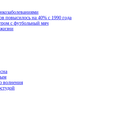
онкозаболеваниями
в повысилось на 40% с 1990 года
ером с футбольный мяч
 жизни
 сна
ным
о волнения
остудой