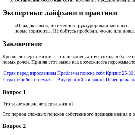
Экспертные лайфхаки и практики
«Парадоксально, но именно структурированный опыт — бу
новые горизонты. Не бойтесь пробовать чужие или новы
Заключение
Кризис четверти жизни — это не конец, а точка входа в более 
новых ролей. Приняв этот вызов как возможность переосмысле
Страх перед взрослением
Проблемы поиска себя
Кризис 25-30 
Страх ошибок и неудач
Внутренний конфликт
Переоценка ц
Вопрос 1
Что такое кризис четверти жизни?
Это период сложных поисков собственного предназначения и о
Вопрос 2