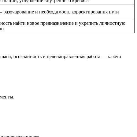
тагнации, углубление внутреннего кризиса
— разочарование и необходимость корректирования пути
ность найти новое предназначение и укрепить личностную
ию
е шаги, осознанность и целенаправленная работа — ключи
ументы.
 неопределенности.