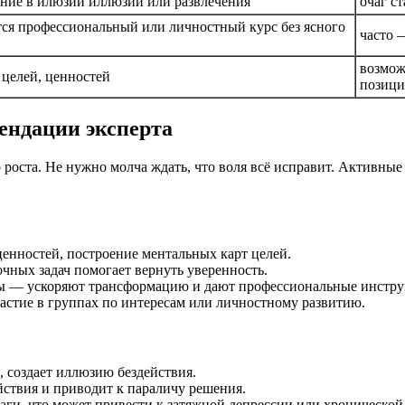
ние в илюзии иллюзий или развлечения
очаг с
ся профессиональный или личностный курс без ясного
часто 
возмож
 целей, ценностей
позиц
мендации эксперта
 роста. Не нужно молча ждать, что воля всё исправит. Активны
ценностей, построение ментальных карт целей.
очных задач помогает вернуть уверенность.
нты — ускоряют трансформацию и дают профессиональные инстр
астие в группах по интересам или личностному развитию.
й, создает иллюзию бездействия.
йствия и приводит к параличу решения.
аги, что может привести к затяжной депрессии или хронической