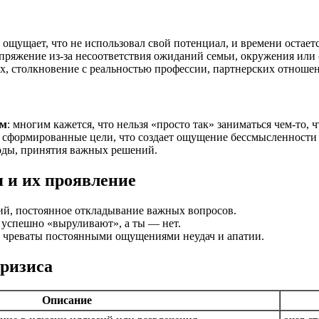
к ощущает, что не использовал свой потенциал, и времени остает
апряжение из-за несоответствия ожиданий семьи, окружения или
ах, столкновение с реальностью профессии, партнерских отноше
ам
: многим кажется, что нельзя «просто так» заниматься чем-то, 
сно сформированные цели, что создает ощущение бессмысленности 
боды, принятия важных решений.
 и их проявление
ний, постоянное откладывание важных вопросов.
 успешно «выруливают», а ты — нет.
ы чреваты постоянными ощущениями неудач и апатии.
ризиса
Описание