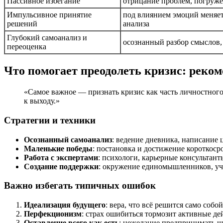
Пассивное избегание
отрицание проблем, погруже
Импульсивное принятие
под влиянием эмоций меняет
решений
анализа
Глубокий самоанализ и
осознанный разбор смыслов,
переоценка
Что помогает преодолеть кризис: реко
«Самое важное — признать кризис как часть личностного
к выходу.»
Стратегии и техники
Осознанный самоанализ
: ведение дневника, написание 
Маленькие победы
: постановка и достижение короткоср
Работа с экспертами
: психологи, карьерные консульта
Создание поддержки
: окружение единомышленников, уч
Важно избегать типичных ошибок
Идеализация будущего
: вера, что всё решится само собо
Перфекционизм
: страх ошибиться тормозит активные де
Оставление всего как есть
: нежелание предпринимать ш