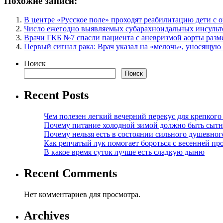
Похожие записи:
В центре «Русское поле» проходят реабилитацию дети с 
Число ежегодно выявляемых субарахноидальных инсульто
Врачи ГКБ №7 спасли пациента с аневризмой аорты разм
Первый сигнал рака: Врач указал на «мелочь», уносящую
Поиск
Поиск
Recent Posts
Чем полезен легкий вечерний перекус для крепкого
Почему питание холодной зимой должно быть сыт
Почему нельзя есть в состоянии сильного душевног
Как репчатый лук помогает бороться с весенней пр
В какое время суток лучше есть сладкую дыню
Recent Comments
Нет комментариев для просмотра.
Archives