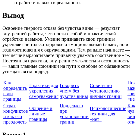
отработки навыка в реальности.
Вывод
Освоение твердого отказа без чувства вины — результат
внутренней работы, честности с собой и практической
отработки навыков. Умение признавать свои границы
укрепляет не только здоровье и эмоциональный баланс, но и
взаимоотношения с окружающими. Чем раньше начинаете —
тем легче вырабатываете привычку уважать собственное «я».
Постоянная практика, внутренние чек-листы и осознанность
— ваши главные союзники на пути к свободе от обязанности
угождать всем подряд.
Как
По
Практики для
Говорить
Советы по
определить
ва
укрепления
«нет» без
установлению
свои
гов
самоуважения
чувства вины
личных границ
границы
«не
Страх
Поддержка
Как
Общение и
Психологические
конфликтов
при
чув
личные
техники для
и как его
установлении
ви
границы
«нет»
преодолеть
границ
отк
Вопрос 1