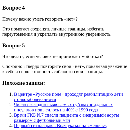
Вопрос 4
Почему важно уметь говорить «нет»?
Это помогает сохранять личные границы, избегать
переутомления и укреплять внутреннюю уверенность.
Вопрос 5
Что делать, если человек не принимает мой отказ?
Спокойно і твердо повторите свой «нет», показывая уважение
к себе и свою готовность соблюсти свои границы.
Похожие записи:
В центре «Русское поле» проходят реабилитацию дети
с онкозаболеваниями
Число ежегодно выявляемых субарахноидальных
инсультов повысилось на 40% с 1990 года
Врачи ГКБ №7 спасли пациента с аневризмой аорты
размером с футбольный мяч
Первый сигнал рака: Врач указал на «мелочь»,