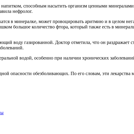
м напитком, способным насытить организм ценными минералами
авила нефролог.
жатся в минералке, может провоцировать аритмию и в целом негат
ишком большое количество фтора, который также есть в минерал
ющий воду газированной. Доктор отметила, что он раздражает ст
аболеваний.
еральной водой, особенно при наличии хронических заболеваний
дной опасности обезболивающих. По его словам, эти лекарства 
ны