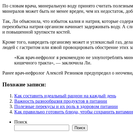
По словам врача, минеральную воду принято считать полезны
минералов может быть не менее вреден, чем их недостаток, доб
Так, Ли объяснила, что избыток калия и натрия, которые содер
переизбытка натрия организм начинает задерживать воду. А сл
и повышенной хрупкости костей.
Кроме того, навредить организму может и углекислый газ, дела
людей с гастритом или язвой провоцировать обострение этих з
«Как врач-нефролог я рекомендую не злоупотреблять мин
кишечного тракта», — заключила Ли.
Ранее врач-нефролог Алексей Резников предупредил о неочеви
Похожие записи:
Как составить идеальный рацион на каждый день
Важность разнообразия продуктов в питании
Полезные перекусы и их роль в здоровом питании
Как правильно готовить блюда, чтобы сохранить витами
Поиск
Поиск