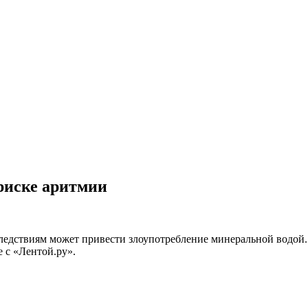
риске аритмии
ледствиям может привести злоупотребление минеральной водой.
е с «Лентой.ру».