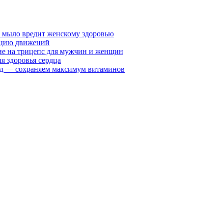
у мыло вредит женскому здоровью
ацию движений
е на трицепс для мужчин и женщин
я здоровья сердца
вид — сохраняем максимум витаминов